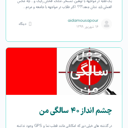
یک طلبه در مواجهه با توهین، تمسخر، متلک، فحش رکیک و… چه عکس
العملی باید نشان بدهد؟؟؟ اکثر طلاب در مواجهه با جامعه و مردم…
aidamousapour
دیدگاه
۱۶ شهریور ۱۳۹۹
چشم انداز ۴۰ سالگی من
در گذشته های خیلی دور که امکاناتی مانند قطب نما و GPS وجود نداشته