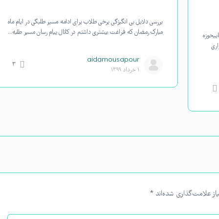
بررسی دلایل بی انگیزگی برخی طلاب برای ادامه مسیر طلبگی در ایام ماه
مبارک رمضان که فراغت بیشتری داشتم در کانال پیام رسان مسیر طلبه…
ییحوزه
اری
aidamousapour
۳
۱ خرداد ۱۳۹۹
از علامت‌گذاری شده‌اند
*