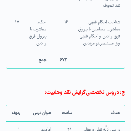
نقد تصوف
شناخت احكام فقهی
۱۶
احكام
۱۷
معاشرت مسلمین با پیروان
معاشرت با
فرق و ادیان و احكام فقهی
پیروان فرق
ویژ مستبصرینو مرتدین
و ادیان
۶۷۲
جمع
ج: دروس تخصصی گرایش نقد وهابیت:
هدف
ساعت
عنوان درس
ردیف
بررسی ادلّّة نقلی و عقلی
۴۱
امامت
۱