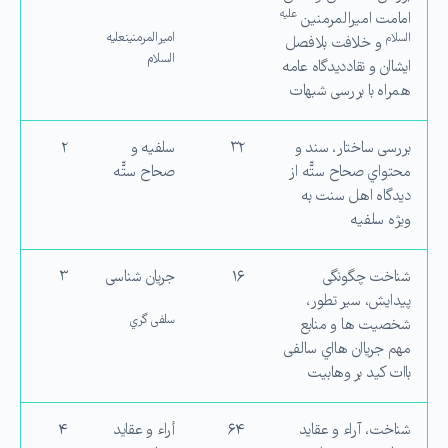
علیه
امامت امیرالمرمنین
امیرالمرمنینعلیه
السلام
و خلافت بلافصل
السلام
ایشاان و نقاددیدگاه عامه
همراه با بررسی شبهات
بررسی ساختار، سند و
۳۲
سلفیه و
۲
محتواي صحاح ستّّه از
صحاح ستّّه
دیدگاه اهل سنت به
ویژه سلفیه
شناخت چگونگی
۱۶
جریان شناسی
۳
پیدایش، سیر تطور،
سلفی گري
شخصیت ها و منابع
مهم جریاان هااي سالفی
باات كید بر وهابیت
شناخت، آراء و عقاید
۶۴
أراء و عقاید
۴