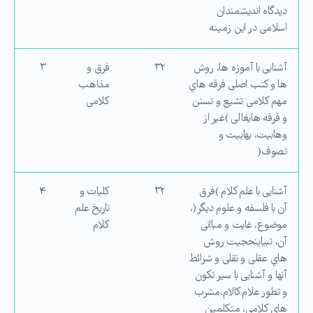
دیدگاه اندیشمندان
اسلامی در این زمینه
آشنایی با آموزه ها، روش
۳۲
فرق و
۳
ها و كتب اصلی فرقه هاي
مذاهب
مهم كلامی تشیع و تسنن
كلامی
و فرقه هايغالی )غیر از
وهابیت، بهاییت و
تصوف(
آشنایی با علم كلام )فرق
۳۲
كلیات و
۴
آن با فلسفه و علوم دیگر(،
تاریخ علم
موضوع، غایت و مباانی
كلام
آن، تبیاینحجیت روش
هاي عقلی و نقلی و شرائط
آنها و آشنایی با سیر تكون
و تطور علام كالام،مشرب
هاي كلامی، متكلمین