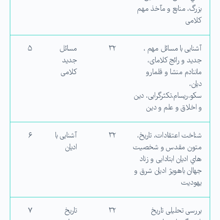
بزرگ، منابع و مآخذ مهم
كلامی
آشنایی با مسائل مهم ،
۳۲
مسائل
۵
جدید و رائج كلامای،
جدید
ماننادم منشا و قلمارو
كلامی
دیان،
سكو،ریسام،تكثرگرایی، دین
و اخلاق و علم و دین
شناخت اعتقادات، تاریخ،
۳۲
آشنایی با
۶
متون مقدس و شخصیت
ادیان
هاي ادیان ابتادایی و زناد
جهاان باهویژ ادیان شرق و
یهودیت
بررسی تحلیلی تاریخ
۳۲
تاریخ
۷