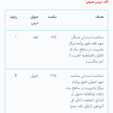
الف. دروس عمومی
هدف
ساعت
عنوان
ردیف
درس
شناخت استد،لی مسائل
۱۶۵
فقه
۱
مهم فقه طبق برنامه مركاز
مادیریت در ساطح ساه )از
القاول فایماهیه العیب تا
آخر مكاسب(
شناخت استد،لی مباحث
۳۲۵
اصول
۲
مهم اصولی طبق برناماه
مركاز مادیریت در ساطح ساه
)جلاد اولكفایه ا،صول از
ابتداي المقصد الثانی فی
النواهی تا پایان جلد دوم(