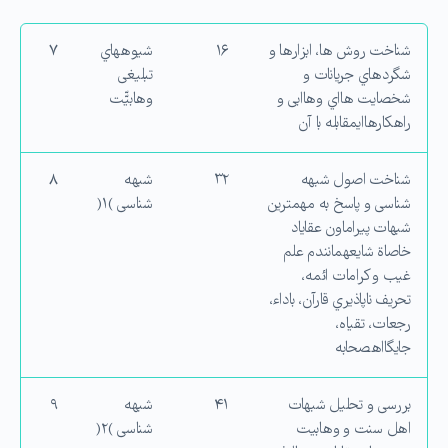
شناخت روش ها، ابزارها و
۱۶
شیوههاي
۷
شگردهاي جریانات و
تبلیغی
شخصایت هااي وهاابی و
وهابیّّت
راهكارهاايمقابله با آن
شناخت اصول شبهه
۳۲
شبهه
۸
شناسی و پاسخ به مهمترین
شناسی )۱(
شبهات پیراماون عقایاد
خاصاة شایعهمانندم علم
غیب و كرامات ائمه،
تحریف ناپاذیري قارآن، باداء،
رجعات، تقیاه،
جایگااهصحابه
بررسی و تحلیل شبهات
۴۱
شبهه
۹
اهل سنت و وهابیت
شناسی )۲(