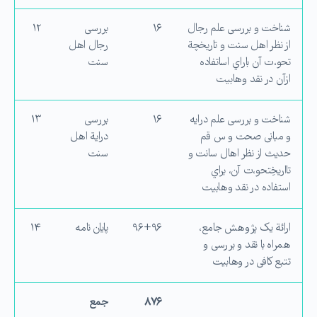
شناخت و بررسی علم رجال
۱۶
بررسی
۱۲
از نظر اهل سنت و تاریخچة
رجال اهل
تحو،ت آن باراي اساتفاده
سنت
ازآن در نقد وهابیت
شناخت و بررسی علم درایه
۱۶
بررسی
۱۳
و مبانی صحت و س قم
درایة اهل
حدیث از نظر اهال سانت و
سنت
تااریخِتحو،ت آن، براي
استفاده در نقد وهابیت
ارائة یک پژوهش جامع،
۹۶+۹۶
پایان نامه
۱۴
همراه با نقد و بررسی و
تتبع كافی در وهابیت
۸۷۶
جمع