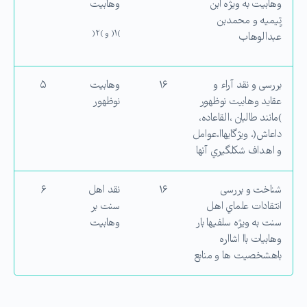
وهابیت به ویژه ابن
وهابیت
تِِیمیه و محمدبن
)۱( و )۲(
عبدالوهاب
بررسی و نقد آراء و
۱۶
وهابیت
۵
عقاید وهابیت نوظهور
نوظهور
)مانند طالبان ،القاعاده،
داعاش(، ویژگایهاا،عوامل
و اهداف شكلگیري آنها
شناخت و بررسی
۱۶
نقد اهل
۶
انتقادات علماي اهل
سنت بر
سنت به ویژه سلفیها بار
وهابیت
وهابیات باا اشااره
باهشخصیت ها و منابع