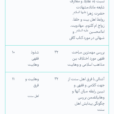
نسبت باه عقایاد و معاارف
شایعه ماننادمشهادت
علیها السلام
حضرت زهرا
،
روابط اهل بیت و خلفا،
زواج ام كلثوم، مهادویت،
علیه السلام
اماامحسین
، و
شبهاتی در مورد كتاب كافی
بررسی مهمترین مباحث
۳۲
شذوذ
۱۰
فقهی مورد اختلاف بین
فقهی
مذاهب اسلامی و وهابیت
وهابیت
آشنائی با فرق اهل سنت از
۳۲
وهابیت و
۱۱
جهت كلامی و فقهی و
فرق
تبیین رابطه میاان آنهاا و
اهل سنت
وهابیاتضمن بررسی
چگونگی پیدایش اهل
سنت