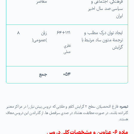
فرهنگی، اجتماعی و
معاصر
سیاسی صد سال اخیر
ایران
ایجاد توان درک مطلب و
۶۴+۱۲۱
زبان
۸
ترجمة متون ساد مرتبط با
)عمومی(
نظري
گرایش
عملی
۰۵۴
جمع
تبصره:
فارغ التحصیلان سطح ۲ گرایش کلام و طلابی که دروس پیش نیاز را در مراکز معتبر
گذرانده باشند، در صورت مطابقت هشتاد در صدی سرفصل ها، از گذراندن این دروس معاف
هستند.
ماده ۶- عناوین و مشخصات کلی دروس