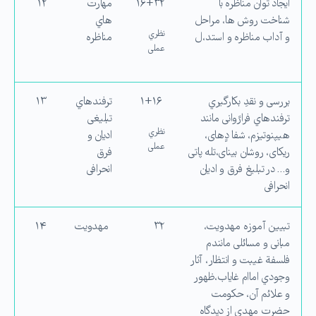
ایجاد توان مناظره با
۱۶+۳۲
مهارت
۱۲
شناخت روش ها، مراحل
هاي
نظري
و آداب مناظره و استد،ل
مناظره
عملی
بررسی و نقدِ بكارگیري
۱+۱۶
ترفندهاي
۱۳
ترفندهاي فرارََوانی مانند
تبلیغی
نظري
هیپنوتیزم، شفا دِِهای،
ادیان و
عملی
ریكای، روشان بینای،تله پاتی
فرق
و… در تبلیغ فرق و ادیان
انحرافی
انحرافی
تبیین آموزه مهدویت،
۳۲
مهدویت
۱۴
مبانی و مسائلی مانندم
فلسفة غیبت و انتظار، آثار
وجودي اماام غایاب،ظهور
و علائم آن، حكومت
حضرت مهدي از دیدگاه