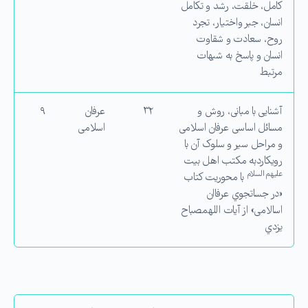
كامل، خلقت، رشد و تكامل
انسان، جبر واختیار، تجرد
روح، سعادت و شقاوت
انسان و پاسخ به شبهات
مرتبط
آشنایی با مبانی، روش و
۳۲
عرفان
۹
مسائل اساسی عرفان اسلامی
اسلامی
و مراحل سیر و سلوک آن با
رویكاردبه مكتب اهل بیت
علیهم السلام
با محوریت كتاب
«در جساتجوي عرفاان
اسالامی» از آیات اللهمصباح
یزدي