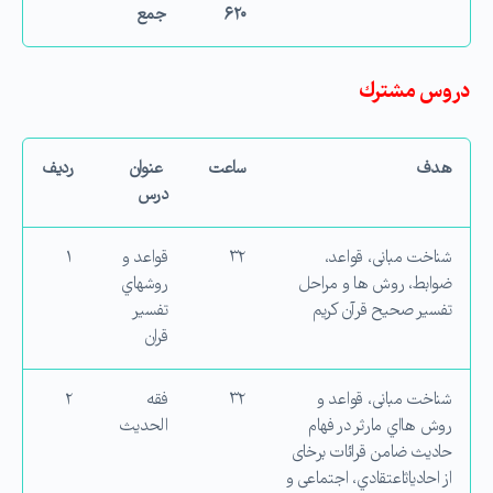
۶۲۰
جمع
دروس مشترك
هدف
ساعت
عنوان
ردیف
درس
شناخت مبانی، قواعد،
۳۲
قواعد و
۱
ضوابط، روش ها و مراحل
روشهاي
تفسیر صحیح قرآن كریم
تفسیر
قران
شناخت مبانی، قواعد و
۳۲
فقه
۲
روش هااي مارثر در فهام
الحدیث
حادیث ضامن قرائات برخای
از احادیاثاعتقادي، اجتماعی و