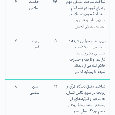
شناخت مباحث فلسفی مهم
۶۴
حكمت
۶
و داراي كاربرد در علم كلام
اسلامی
مانند احكام وجود، علات و
معلاول،قوه و فعل و
الهیات بالمعنی ا،خص
تبیین نظام سیاسی شیعه در
۳۲
و،یت
۷
عصر غیبت و شناخت
فقیه
استد،لی مشاروعیت،
شارایط، وظاایف واختیارات
حاكم اسلامی از دیدگاه
شیعه، با رویكرد كلامی
شناخت دقیق دیدگاه قرآن و
۳۲
انسان
۸
روایات در ماورد نفاس انساان،
شناسی
ابعااد، قاوا و كاركردهااي آن
ومباحثی مانند رابطة روح و
جسم ،ویژگی هاي انسان