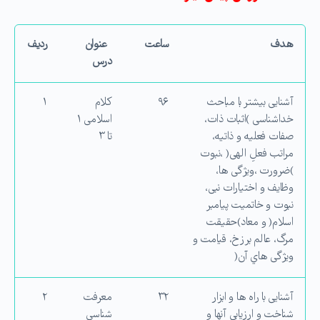
هدف
ساعت
عنوان
ردیف
درس
آشنایی بیشتر با مباحث
۹۶
كلام
۱
خداشناسی )اثبات ذات،
اسلامی ۱
صفات فعلیه و ذاتیه،
تا ۳
مراتب فعلِ الهی( ،نبوت
)ضرورت ،ویژگی ها،
وظایف و اختیارات نبی،
نبوت و خاتمیت پیامبر
اسلام( و معاد)حقیقت
مرگ، عالم برزخ، قیامت و
ویژگی هاي آن(
آشنایی با راه ها و ابزار
۳۲
معرفت
۲
شناخت و ارزیابی آنها و
شناسی