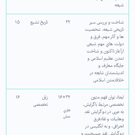
شیعه
شناخت و بررسی سیر
۳۲
تاریخ تشیع
۱۵
تاریخی شیعه، شخصیت
ها و آثار مهم، فرق و
دولت هاي مهم شیعی
ازآغاز تا كنون و شناخت
تمدن عظیم اسلامی و
جایگاه معارف و
اندیشمندان شایعه در
خلاقتمدن اسلامی
ایجاد توان فهم متون
۱۶+۳۲
زبان
۱۶
تخصصی مرتبط با گرایش،
تخصصی
نظري
به عربی در دو گرایش نقد
عملی
وهابیات و نقادفرق
انحرافی، و به انگلیسی در
دو گرایش نقد مسیحیت و