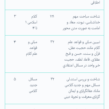
اخلاقی
شناخت مباحث مهم
۱۲۱
كلام
۳
خداشناسی، نبوت، معاد و
اسلامی ۱
امامت به صورت متن محور
تا ۴
تبیین مبانی و قواعد علم
۳۲
مبانی و
۴
كلام مانند حجیت عقل،
قواعد
قرآن و سنت، حسن و قبح
علم كلام
عقلای، قاعاد لطف، حجیت
خبر واحد در مسائل اعتقادي
شناخت و بررسی استد،لی
۳۲
مسائل
۵
مسائل مهم و جدید كلامی
جدید
مانناد عقالگرایای و ایماان
كلامی
گرایای،معرفت و تجربة دینی