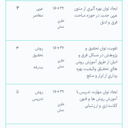
ایجاد توان بهره گیري از متون
۱۶+۳۲
عربی
۳
عربی جدید در حوزه مباحث
معاصر
نظري
فرق و ادیان
عملی
تقویت توان تحقیق و
۱۶+۳۲
روش
۴
پژوهش در مسائل فرق و
تحقیق
نظري
ادیان از طریق آموزش روش
عملی
پیشرفته
هااي تحقیاق وكیفیت بهره
برداري از ابزار و منابع
ایجاد توان مهارت تدریس با
۱۶+۳۲
روش
۵
آموزش روش ها و فنون
تدریس
نظري
كلاسداري و ارزشیابی
عملی