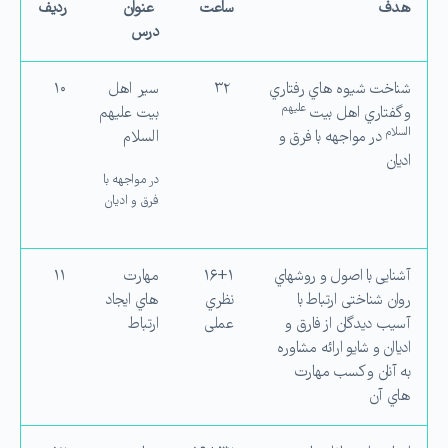
هدف
ساعت
عنوان
ردیف
درس
شناخت شیوه هاي رفتاري
۳۲
سیر اهل
۱۰
علیهم
و گفتاري اهل بیت
بیت علیهم
السلام
در مواجهه با فرق و
السلام
ادیان
در مواجهه با
فرق و ادیان
آشنایی با اصول و روشهاي
۱۶+۱
مهارت
۱۱
روان شناختی ارتباط با
نظري
هاي ایجاد
آسیب دیدگان از فارق و
عملی
ارتباط
ادیاان و شایو ارائه مشاوره
به آنان و كسب مهارت
هاي آن