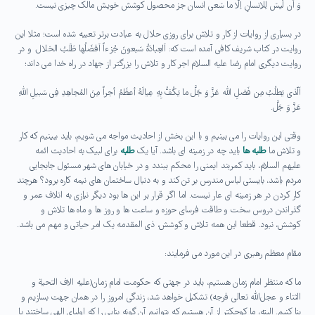
وَ اَن لَیسَ لِلاِنسانِ اِلّا ما سَعی انسان جز محصول کوشش خویش مالک چیزی نیست.
در بسیاری از روایات از کار و تلاش برای روزی حلال به عبادت برتر تعبیه شده است؛ مثلا این
روایت در کتاب شریف کافی آمده است که: اَلعِبادَةُ سَبعونَ جُزءاً اَفضَلُها طَلَبُ الحَلال. و در
روایت دیگری امام رضا علیه السلام اجر کار و تلاش را بزرگتر از جهاد در راه خدا می داند؛
اَلّذی یَطلُبُ مِن فَضلِ الله عَزَّ وَ جَلَّ ما یَکُفُّ بِهِ عِیالَهُ أعظَمُ أجراً مِنَ المُجاهِدِ فِی سَبیلِ اللهِ
عَزَّ وَ جَلَّ.
وقتی این روایات را می بینیم و با این بخش از احادیث مواجه می شویم، باید ببینیم که کار
و تلاش ما
طلبه ها
باید چه در زمینه ای باشد. آیا یک
طلبه
برای لبیک به احادیث ائمه
علیهم السلام، باید کمربند ایمنی را محکم ببندد و در خیابان های شهر مسئول جابجایی
مردم باشد، بایستی لباس مندرس بر تن کند و به دنبال ساختمان های نیمه کاره برود؟ هرچند
کار کردن در هر زمینه ای عار نیست. اما اگر قرار بر این ها بود دیگر نیازی به اتلاف عمر و
گذراندن دروس سخت و طاقت فرسای حوزه و ساعت ها و روز ها و ماه ها تلاش و
کوشش، نبود. قطعا این همه تلاش و کوشش، ذی المقدمه یک امر حیاتی و مهم می باشد.
مقام معظم رهبری در این مورد می فرمایند:
ما که منتظر امام زمان هستیم، باید در جهتی که حکومت امام زمان(علیه الاف التحیة و
الثناء و عجل‌الله تعالی فرجه) تشکیل خواهد شد، زندگی امروز را در همان جهت بسازیم و
بنا کنیم. البته، ما کوچکتر از آن هستیم که بتوانیم آن گونه بنایی را که اولیای الهی ساختند یا