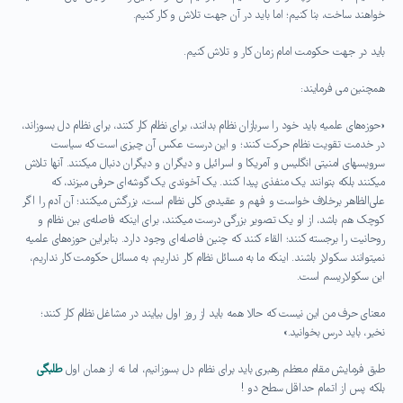
خواهند ساخت، بنا کنیم؛ اما باید در آن جهت تلاش و کار کنیم.
باید در جهت حکومت امام زمان کار و تلاش کنیم.
همچنین می فرمایند:
«حوزه‌های علمیه باید خود را سربازان نظام بدانند، برای نظام کار کنند، برای نظام دل بسوزاند،
در خدمت تقویت نظام حرکت کنند؛ و این درست عکس آن چیزی است که سیاست
سرویسهای امنیتی انگلیس و آمریکا و اسرائیل و دیگران و دیگران دنبال میکنند. آنها تلاش
میکنند بلکه بتوانند یک منفذی پیدا کنند. یک آخوندی یک گوشه‌ای حرفی میزند، که
علی‌الظاهر برخلاف خواست و فهم و عقیده‌ی کلی نظام است، بزرگش میکنند؛ آن آدم را اگر
کوچک هم باشد، از او یک تصویر بزرگی درست میکنند، برای اینکه فاصله‌ی بین نظام و
روحانیت را برجسته کنند؛ القاء کنند که چنین فاصله‌ای وجود دارد. بنابراین حوزه‌های علمیه
نمیتوانند سکولار باشند. اینکه ما به مسائل نظام کار نداریم، به مسائل حکومت کار نداریم،
این سکولاریسم است.
معنای حرف من این نیست که حالا همه باید از روز اول بیایند در مشاغل نظام کار کنند؛
نخیر، باید درس بخوانید.»
طبق فرمایش مقام معظم رهبری باید برای نظام دل بسوزانیم، اما نه از همان اول
طلبگی
بلکه پس از اتمام حداقل سطح دو !