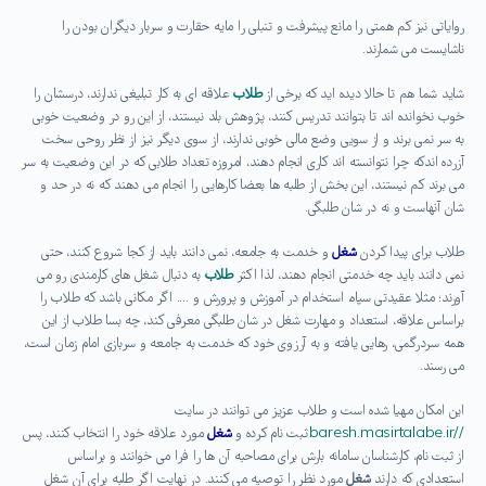
روایاتی نیز کم همتی را مانع پیشرفت و تنبلی را مایه حقارت و سربار دیگران بودن را
ناشایست می شمارند.
شاید شما هم تا حالا دیده اید که برخی از
طلاب
علاقه ای به کار تبلیغی ندارند، درسشان را
خوب نخوانده اند تا بتوانند تدریس کنند، پژوهش بلد نیستند، از این رو در وضعیت خوبی
به سر نمی برند و از سویی وضع مالی خوبی ندارند، از سوی دیگر نیز از نظر روحی سخت
آزرده اندکه چرا نتوانسته اند کاری انجام دهند، امروزه تعداد طلابی که در این وضعیت به سر
می برند کم نیستند، این بخش از طلبه ها بعضا کارهایی را انجام می دهند که نه در حد و
شان آنهاست و نه در شان طلبگی.
طلاب برای پیدا کردن
شغل
و خدمت به جامعه، نمی دانند باید از کجا شروع کنند، حتی
نمی دانند باید چه خدمتی انجام دهند، لذا اکثر
طلاب
به دنبال شغل های کارمندی رو می
آورند؛ مثلا عقیدتی سپاه، استخدام در آموزش و پرورش و …. اگر مکانی باشد که طلاب را
براساس علاقه، استعداد و مهارت شغل در شان طلبگی معرفی کند، چه بسا طلاب از این
همه سردرگمی، رهایی یافته و به آرزوی خود که خدمت به جامعه و سربازی امام زمان است،
می رسند.
این امکان مهیا شده است و طلاب عزیز می توانند در سایت
//baresh.masirtalabe.ir
ثبت نام کرده و
شغل
مورد علاقه خود را انتخاب کنند، پس
از ثبت نام، کارشناسان سامانه بارش برای مصاحبه آن ها را فرا می خوانند و براساس
استعدادی که دارند
شغل
مورد نظر را توصیه می کنند. در نهایت اگر طلبه برای آن شغل