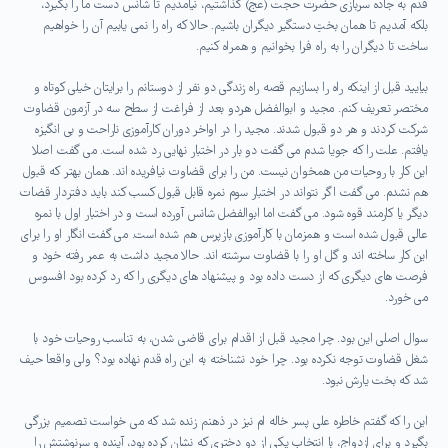
قدم به جاده سربازی حضرت حجت (عج) گذاشتیم، نیامدیم تا شانس دست ما را بگیرد،
بلکه آمدیم تا همان بختِ دستگیر دیگران باشیم. حالا که راه را نمی یابیم آن را خواهیم
ساخت تا دیگران را به راه فرا بخوانیم و همراه کنیم.
بیایید قبل از اینکه راه را بسازیم قصه راه زندگی دو نفر از دوستانم را برایتان خیلی کوتاه و
مختصر تعریف کنم. مجید و ابوالفضل هردو بعد از فراغت از سطح سه در آزمون قضاوت
شرکت کردند و هر دو قبول شدند. مجید را در اواخر دوران کارآموزی ناراحت و بی انگیزه
یافتم. علت را که جویا شدم می گفت دو بار در اختبار نهایی رد شده است. می گفت اصلا
این کار با روحیات من همخوان نیست. من را برای قضاوت نیافریده اند. همان بهتر که قبول
هم نشدم. می گفت اگر نتواند در اختبار سوم نمره قابل قبول کسب کند باید دفتردار قضات
دیگر یا کارمند قوه شود. می گفت اما ابوالفضل شانس آورده است و در اختبار اول با نمره
عالی قبول شده است و همزمان با کارآموزی بازپرس هم شده است. می گفت انگار او را برای
این کار ساخته اند و گل او را با قضاوت سرشته اند. حالا مجید داشت به عمر رفته خود و
فرصت های دیگری که از دست داده بود و پیشنهاد های دیگری را که رد کرده بود افسوس
می خورد.
سوال اصلی این بود. چرا مجید قبل از اقدام برای قاضی شدن، به تناسب روحیات خود با
شغل قضاوت توجه نکرده بود. چرا خود نشناخته به این راه قدم نهاده بود؟ ولی واقعا حیف
شد که بخت یارش نبود.
این را که گفتم خاطره علی پسر خاله ام نیز در ذهنم زنده شد که می خواست تصمیم بزرگی
بگیرد و برای ازدواج، با انتخاب یکی از دو دختری که نشان کرده بود، آینده و سرنوشتش را