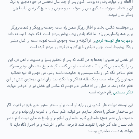
آگاهانه و با مهارت رقم زده بودند، اکنون پس از چند سال تحصیل در حوزه مجبور به ترک
آن و انتخاب سرنوشت دیگری پس از صرف عمر و جوانی و به هیچ گذراندن ایام طلایی
زندگی شان نبودند.
راز موفقیت، شانس، بخت و اقبال روزگار همین راه است. رحمت پروردگار و نعمت روزگار
برای همه یکسان می بارد. اما آنکه بامش بیش، برفش بیشتر است. آنکه خود را توسعه داده
و
مهارت های توسعه فردی
را فراگرفته و سعه وجودی کسب نموده است، از اقبال بیشتر
روزگار برخوردار است. چون ظرفش را بزرگتر و ظرفیتش را بیشتر کرده است.
ابوالفضل نیز همین را بعدها به من گفت که پس از تحقیق بسیار و مشورت با اهل فن، این
راه را برگزیده و بی گدار به آب نزده است. او می گفت اگر به چرخ دنده های موتور محرکه
نظام اسلامی نگاه کنی و نگاه سیستمی به حکومت داشته باشی، می فهمی که قوه قضائیه
مهمترین رکن نظام است و یک طلبه فداکار و با انگیزه باید برای ایفای مهمترین نقش در این
نظام آماده باشد. در میان این افاضاتش می فهمم که شانس ابوالفضل نیز در آموختن مهارت
تفکر سیستمی
رقم خورده است.
آری توسعه مهارت های فردی، پی و پایه ای است برای ساختن ستون های رفیع موفقیت. اگر
پی ساختمان طلبگی را محکم بسازیم، می توانیم عَلَم اسلام را با قدرت برآن نهاده و برای
حضرت ولی عصر (عج) علمداری کنیم. علمداران اسلام برای پاسخ به ندای غربت امام عصر
باید دستان علم گیر خود را تقویت کنند تا پرچم اسلام را افراشته و در احتزاز نگاه دارند تا
بتوانند به دست صاحبش برسانند.