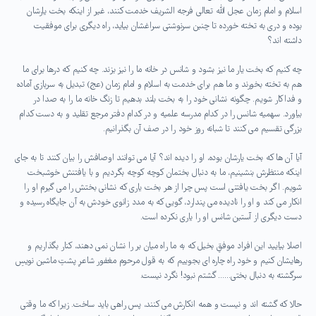
اسلام و امام زمان عجل الله تعالی فرجه الشریف خدمت کنند، غیر از اینکه بخت یارشان
بوده و دری به تخته خورده تا چنین سرنوشتی سراغشان بیاید، راه دیگری برای موفقیت
داشته اند؟
چه کنیم که بخت یار ما نیز بشود و شانس در خانه ما را نیز بزند. چه کنیم که درها برای ما
هم به تخته بخورند و ما هم برای خدمت به اسلام و امام زمان (عج) تبدیل به سربازی آماده
و فداکار شویم. چگونه نشانی خود را به بخت بلند بدهیم تا زنگ خانه ما را به صدا در
بیاورد. سهمیه شانس را در کدام مدرسه علمیه و در کدام دفتر مرجع تقلید و به دست کدام
بزرگی تقسیم می کنند تا شبانه روز خود را در صف آن بگذرانیم.
آیا آن ها که بخت یارشان بوده، او را دیده اند؟ آیا می توانند اوصافش را بیان کنند تا به جای
اینکه منتظرش بنشینیم، ما به دنبال بختمان کوچه کوچه بگردیم و با یافتنش خوشبخت
شویم. اگر بخت یافتنی است پس چرا از هر بخت یاری که نشانی بختش را می گیرم او را
انکار می کند و او را نادیده می پندارد، گویی که به مدد زانوی خودش به آن جایگاه رسیده و
دست دیگری از آستین شانس او را یاری نکرده است.
اصلا بیایید این افراد موفقِ بخیل که به ما راه میان بر را نشان نمی دهند، کنار بگذاریم و
رهایشان کنیم و خود راه چاره ای بجوییم که به قول مرحوم مغفور شاعرِ پشتِ ماشین نویسِ
سرگشته به دنبال بختی…… گشتم نبود! نگرد نیست.
حالا که گشته اند و نیست و همه انکارش می کنند، پس راهی باید ساخت. زیرا که ما وقتی