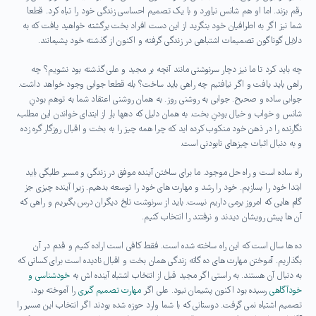
رقم بزند. اما او هم شانس نیاورد و با یک تصمیم احساسی زندگی خود را تباه کرد. قطعا
شما نیز اگر به اطرافیان خود بنگرید از این دست افراد بخت برگشته خواهید یافت که به
دلایل گوناگون تصمیمات اشتباهی در زندگی گرفته و اکنون از گذشته خود پشیمانند.
چه باید کرد تا ما نیز دچار سرنوشتی مانند آنچه بر مجید و علی گذشته بود نشویم؟ چه
راهی باید یافت و اگر نیافتیم چه راهی باید ساخت؟ بله قطعا جوابی وجود خواهد داشت.
جوابی ساده و صحیح. جوابی به روشنی روز. به همان روشنی اعتقاد شما به توهم بودنِ
شانس و خواب و خیال بودنِ بخت. به همان دلیل که دهها بار از ابتدای خواندن این مطلب،
نگارنده را در ذهن خود منکوب کرده اید که چرا همه چیز را به بخت و اقبال روزگار گره زده
و به دنبال اثبات چیزهای نابودنی است.
راه ساده است و راه حل موجود. ما برای ساختن آینده موفق در زندگی و مسیر طلبگی باید
ابتدا خود را بسازیم. خود را رشد و مهارت های خود را توسعه بدهیم. زیرا آینده چیزی جز
گام هایی که امروز برمی داریم نیست. باید از سرنوشت تلخ دیگران درس بگیریم و راهی که
آن ها پیش رویشان دیدند و نرفتند را انتخاب کنیم.
ده ها سال است که این راه ساخته شده است. فقط کافی است اراده کنیم و قدم در آن
بگذاریم. آموختن مهارت های ده گانه زندگی همان بخت و اقبال نادیده است برای کسانی که
به دنبال آن هستند. به راستی اگر مجید قبل از انتخاب اشتباه آینده اش به
خودشناسی و
خودآگاهی
رسیده بود اکنون پشیمان نبود. علی اگر
مهارت تصمیم گیری
را آموخته بود،
تصمیم اشتباه نمی گرفت. دوستانی که با شما وارد حوزه شده بودند اگر انتخاب این مسیر را