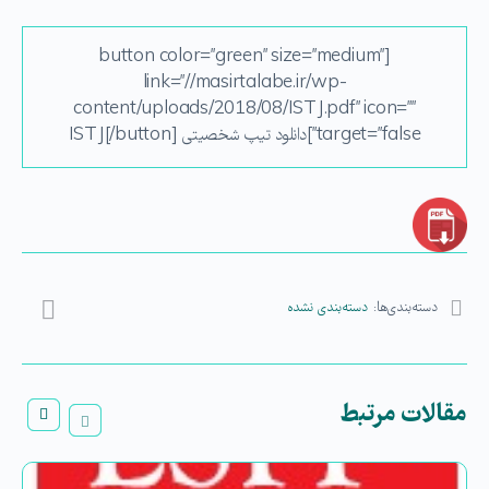
[button color=”green” size=”medium”
link=”//masirtalabe.ir/wp-
content/uploads/2018/08/ISTJ.pdf” icon=””
target=”false”]دانلود تیپ شخصیتی ISTJ[/button]
دسته‌بندی‌ها:
دسته‌بندی نشده
مقالات مرتبط