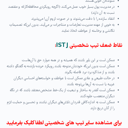
شنوندگان خوبی هستند
در مدیریت پول بسیار خوب عمل می‌کنند (اگرچه رویکردی محافظه‌کارانه و مقتصد
نسبت به آن دارند)
انتقاد سازنده را با دقت می‌شنوند و در صورت لزوم آن‌را می‌پذیرند
به خوبی از عهده مدیریت تعارضات و مشاجرات بر می‌آیند، بدون این‌که تصمیماتِ
تکانشی و برخاسته از عواطف اتخاذ نمایند
نقاط ضعف تیپ شخصیتی
ISTJ
:
ممکن است بر این باور باشند که همیشه و در همه موارد حق با آن‌هاست
ممکن است بدون این‌که خودشان متوجه باشند رویکرد «برنده-بازنده» به گفتگو داشته
باشند و از مذاکره برد-برد فاصله بگیرند
در حالت طبیعی و عادی ممکن است با عواطف و خواسته‌های احساسیِ دیگران
غریبه یا نسبت به آن‌ها بی‌توجه باشند
ممکن است آنقدر به ساختار و تبعیت از یک خط مشخص معتقد باشند که در نگاه
دیگران متعصب جلوه کنند
ممکن است به اندازه کافی قدردان تلاش‌های دیگران نباشند و تحسین و حمایت لازم
را از آنان دریغ دارند
برای مشاهده سایر تیپ های شخصیتی لطفا کلیک بفرمایید