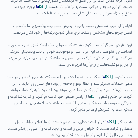
نمود. اگرچه ممکن است در ابراز عشق به نزدیکانشان دشواری‌هایی داشته باشند اما در هر
صورت افرادی متوجه و مراقب نسبت به نیازهای آنان هستند.
ISTJ
ها
ترجیح می‌دهند
عشق و علاقه خود را با اعمالشان نشان دهند و ابراز کنند تا با کلمات.
افراد با این تیپ شخصیتی مهارت بالایی در پذیرش مسئولیت، برنامه‌ریزی، سازماندهی و
تعیین چارچوب‌های مشخص و شفاف برای عملی نمودن برنامه‌ها از خود نشان می‌دهند.
آن‌ها افرادی عمل‌گرا و سخت‌کوش هستند که به موانع، اجازه ایجاد اخلال در راه رسیدن به
اهدافشان را نخواهند داد. این افراد اعتبار و موجودیت خود را با دستاوردهایشان تعریف
نمی‌کنند زیرا کسب دستاورد را یک مسیر معمول می‌دانند که در هر صورت باید طی می‌شد
از این رو موفقیت‌هایشان برای آن‌ها امری عادی است.
تحت استرس
ISTJ
ها
ممکن است شرایط دشواری را تجربه کنند به طوری که تنها روی جنبه
منفی احتمالات متمرکز شده و انتظار وقوع فاجعه از رویدادهای پیش رو را دارند. در این
صورت آن‌ها در مورد وظایفی که در انجامشان ناموفق بوده‌اند خود را به باد انتقاد خواهند
گرفت. در چنین وضعی
ISTJ
ها از آرامش طبیعی خود فاصله می‌گیرند و قدرت شفافیت و
رسیدگی به موضوعات به شکلی عقلانی را از دست خواهند داد، ادامه چنین احساساتی
ممکن است به افسردگی آن‌ها نیز منجر گردد.
به طور کلی
ISTJ
ها
دارای استعدادهای بالقوه زیادی هستند. آن‌ها افرادی توانا، معقول،
منطقی و کارآمد هستند که خواهان برقراری امنیت و ایجاد ثبات و آرامش در زندگی هستند
و در عین حال از ابزار لازم برای نیل به اهدافشان برخوردارند.