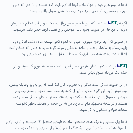
آن‌ها در روش‌های خود و انجام دادن کارها افرادی ثابت قدم هستند و تا زمانی که دلیل
موجه و معقولی برای تغییر رویه خود نیابند، به همین منوال باقی می‌مانند.
اگرچه
ISTJ
ها
معتقدند که امور باید بر اساس روال یکنواخت و از قبل تنظیم شده پیش
بروند، با این حال در صورت وجود دلیل موجهی برای تغییر، آن‌ها حامی تغییر می‌شوند.
در صورتی که آن‌ها ترجیح شهودی خود را به اندازه کافی توسعه نداده باشند امکان دارد
پایبندی‌شان به ساختار و نظم و برنامه به شکل وسواس‌گونه درآید به طوری که ممکن است
انتظار داشته باشند همه چیز طبق یک ساختار از «قبل برنامه ریزی شده» پیش رود.
ISTJ
ها
در انجام تعهداتشان افرادی بسیار قابل اعتماد هستند به طوری که حرفشان در
حکم یک قرارداد فسخ ناپذیر است.
در این صورت ممکن است دیگران به قدری به آنان اتکا کنند که روز به روز وظایف بیشتری
روی دوش آن‌ها قرار گیرد. علاوه بر این ISTJها به خاطر حس تعهد و مسئولیت پذیری
بالایشان معمولاً به ندرت قادر به نه گفتن و نپذیرفتن مسئولیت‌های اضافی محول شده
هستند و در نتیجه مجبورند برای سامان دادن به این حجم از وظایف به‌طور ناخواسته
ساعات طولانی مشغول به کار شوند.
آن‌ها برای دستیابی به یک هدف مشخص ساعات طولانی مشغول کار می‌شوند و انرژی زیادی
را صرف به انجام رساندن اموری می‌کنند که از نظر آن‌ها برای رسیدن به هدف مهم است.