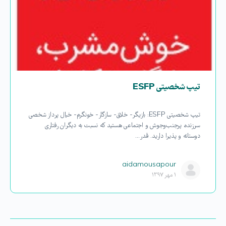
تیپ شخصیتی ESFP
تیپ شخصیتی ESFP: بازیگر- خلاق- سازگار- خونگرم- خیال پرداز شخصی
سرزنده، پرجنب‌وجوش و اجتماعی هستید که نسبت به دیگران رفتاری
دوستانه و پذیرا دارید. قدر…
aidamousapour
۱ مهر ۱۳۹۷