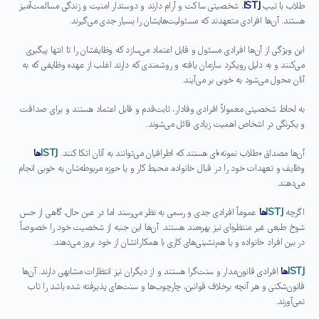
طلاب با تیپ
ISTJ
، شخصیتی ساکت و آرام دارند و دوستدار امنیت و زندگی مسالمت‌آمیز
هستند. آن‌ها افرادی متعهدند که مسئولیت‌هایشان را بسیار جدی می‌گیرند.
این ویژگی از آن‌ها افرادی مسئول و قابل اعتماد می‌سازد که وظایفشان را تا انتها پیگیری
می‌کنند و به دلیل رویکرد سازمان یافته و روشمندی که دارند اغلب از عهده وظایفی که به
آنان محول می‌شود به خوبی بر می‌آیند.
به لحاظ شخصیتی معمولاً افرادی وفادار، ثابت‌قدم و قابل اعتماد هستند و برای صداقت
و یکرنگی در اشخاص اهمیت زیادی قائل می‌شوند.
آن‌ها مصداق «طلاب نمونه»ای هستند که اطرافیان می‌توانند به آنان اتکا کنند.
ISTJ
ها
وظایف و تعهدات خود را در قبال خانواده، محیط کار و یا حوزه مربوطه‌شان به خوبی انجام
می‌دهند.
اگرچه
ISTJ
ها
عموماً افرادی جدی و رسمی به نظر می‌رسند اما در عین حال، گاهی از حس
شوخ طبعی غیر منتظره‌ای نیز بهره‌مند هستند. آن‌ها این جنبه از شخصیت خود را خصوصاً
در بین افراد خانواده و یا هم‌نشینی‌های کاری با همکارانشان از خود بروز می‌دهند.
ISTJ
ها
افرادی قانون‌مدار و سنت‌گرا هستند و از دیگران نیز انتظارات مشابهی دارند. آن‌ها
قانون‌شکنی و هر آنچه برخلاف قوانین، چارچوب‌ها و سنت‌های پذیرفته شده باشد را تاب
نمی‌آورند.