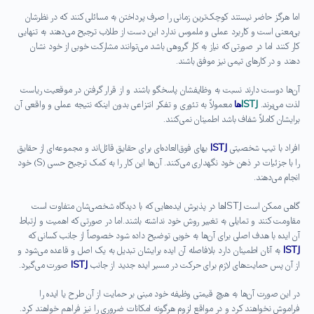
اما هرگز حاضر نیستند کوچک‌ترین زمانی را صرف پرداختن به مسائلی کنند که در نظرشان
بی‌معنی است و کاربرد عملی و ملموس ندارد این دست از طلاب ترجیح می‌دهند به تنهایی
کار کنند اما در صورتی که نیاز به کار گروهی باشد می‌توانند مشارکت خوبی از خود نشان
دهند و در کارهای تیمی نیز موفق باشند.
آن‌ها دوست دارند نسبت به وظایفشان پاسخگو باشند و از قرار گرفتن در موقعیت ریاست
لذت می‌برند.
ISTJ
ها
معمولاً به تئوری و تفکر انتزاعی بدون اینکه نتیجه عملی و واقعی آن
برایشان کاملاً شفاف باشد اطمینان نمی‌کنند.
افراد با تیپ شخصیتی
ISTJ
بهای فوق‌العاده‌ای برای حقایق قائل‌اند و مجموعه‌ای از حقایق
را با جزئیات در ذهن خود نگهداری می‌کنند. آن‌ها این کار را به کمک ترجیح حسی (S) خود
انجام می‌دهند.
گاهی ممکن است ISTJها در پذیرش ایده‌هایی که با دیدگاه شخصی‌شان متفاوت است
مقاومت کنند و تمایلی به تغییر روش خود نداشته باشند. اما در صورتی که اهمیت و ارتباط
آن ایده با هدف اصلی برای آن‌ها به خوبی توضیح داده شود خصوصاً از جانب کسانی که
ISTJ
به آنان اطمینان دارد بلافاصله آن ایده برایشان تبدیل به یک اصل و قاعده می‌شود و
از آن پس حمایت‌های لازم برای حرکت در مسیر ایده جدید از جانب
ISTJ
صورت می‌گیرد.
در این صورت آن‌ها به هیچ قیمتی وظیفه خود مبنی بر حمایت از آن طرح یا ایده را
فراموش نخواهند کرد و در مواقع لزوم هرگونه امکانات ضروری را نیز فراهم خواهند کرد.