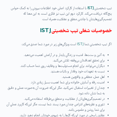
تیپ شخصیتی
ISTJ
با استفاده از کارکرد اصلی خود اطلاعات بیرونی را به کمک حواس
پنج‌گانه دریافت می‌کند. کارکرد دوم این تیپ نیز فکری است، به این معنا که
تصمیم‌گیری‌هایشان با چاشنی منطق و عقلانیت همراه است.
خصوصیات شغلی تیپ شخصیتی
ISTJ
اگر تیپ شخصیتیِ شما
ISTJ
است ویژگی‌های زیر در مورد شما صدق می‌کند:
به آئين و سنت‌ها، امنیت و زندگیِ پایدار و در آرامش اهمیت می‌دهید.
برای تحققِ اهداف‌تان بی‌وقفه تلاش می‌کنید.
دیگران می‌توانند برای انجامِ مسئولیت‌ها و وظایف روی شما حساب ‌کنند.
نسبت به تعهدات خود وفادار و باثبات هستید.
اهلِ عمل، منطقی و واقع‌بین هستید.
امنیت، رفاه و آسایشِ خانواده برای شما اهمیت بسیار زیادی دارد.
چندان از تغییرات استقبال نمی‌کنید، مگر این‌که ضرورت آن به‌صورت عملی و دقیق
به شما نشان ‌داده ‌شود.
در تصمیم‌گیری‌های‌تان از عقلانیت و منطقِ بی‌طرفانه استفاده می‌کنید.
تئوری و نظریه‌های انتزاعی چندان مورد پسند شما نیست، مگر این‌که کاربردِ عملیِ آن
برای شما روشن و ملموس باشد.
عقایدِ راسخی در مورد این‌که کارها را به شیوه‌ی خودتان انجام‌ دهید دارید.