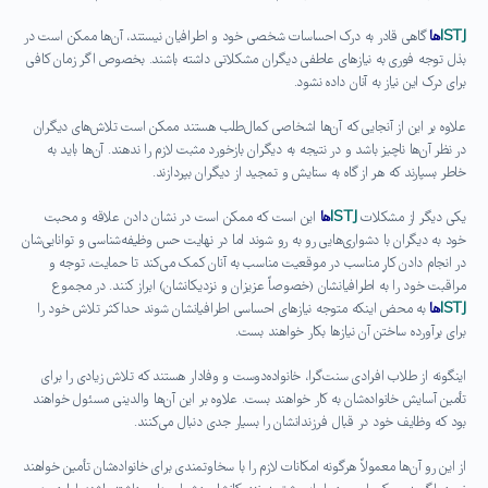
ISTJ
ها
گاهی قادر به درک احساسات شخصی خود و اطرافیان نیستند، آن‌ها ممکن است در
بذل توجه فوری به نیازهای عاطفی دیگران مشکلاتی داشته باشند. بخصوص اگر زمان کافی
برای درک این نیاز به آنان داده نشود.
علاوه بر این از آنجایی که آن‌ها اشخاصی کمال‌طلب هستند ممکن است تلاش‌های دیگران
در نظر آن‌ها ناچیز باشد و در نتیجه به دیگران بازخورد مثبت لازم را ندهند. آن‌ها باید به
خاطر بسپارند که هر از گاه به ستایش و تمجید از دیگران بپردازند.
یکی دیگر از مشکلات
ISTJ
ها
این است که ممکن است در نشان دادن علاقه و محبت
خود به دیگران با دشواری‌هایی رو به رو شوند اما در نهایت حس وظیفه‌شناسی و توانایی‌شان
در انجام دادن کارِ مناسب در موقعیت مناسب به آنان کمک می‌کند تا حمایت، توجه و
مراقبت خود را به اطرافیانشان (خصوصاً عزیزان و نزدیکانشان) ابراز کنند. در مجموع
ISTJ
ها
به محض اینکه متوجه نیازهای احساسی اطرافیانشان شوند حداکثر تلاش خود را
برای برآورده ساختن آن نیازها بکار خواهند بست.
اینگونه از طلاب افرادی سنت‌گرا، خانواده‌دوست و وفادار هستند که تلاش زیادی را برای
تأمین آسایش خانواده‌شان به کار خواهند بست. علاوه بر این آن‌ها والدینی مسئول خواهند
بود که وظایف خود در قبال فرزندانشان را بسیار جدی دنبال می‌کنند.
از این رو آن‌ها معمولاً هرگونه امکانات لازم را با سخاوتمندی برای خانواده‌شان تأمین خواهند