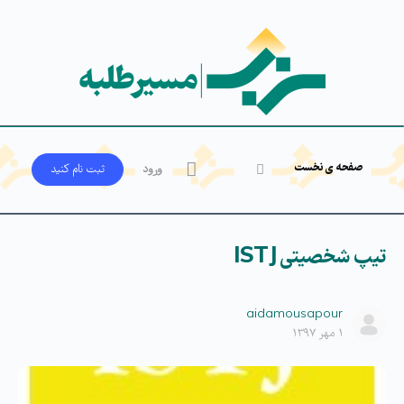
صفحه ی نخست
ورود
ثبت‌ نام کنید
تیپ شخصیتی ISTJ
aidamousapour
۱ مهر ۱۳۹۷