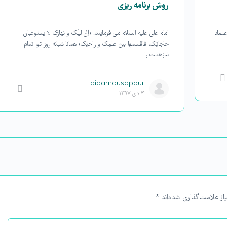
روش برنامه ریزی
عتماد
امام علی علیه السلام می فرمایند: «إنَّ لیلَک و نهارَک لا یستوعبان
حاجاتِک، فاقسمها بین علمِک و راحتِک» همانا شبانه روز تو، تمام
نیازهایت را…
aidamousapour
۴ دی ۱۳۹۷
از علامت‌گذاری شده‌اند
*