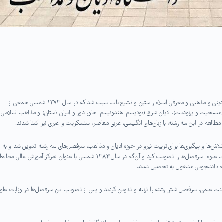
ارتباطات بین‌المللی جمعی از فضلای حوزه به ‌انگیزه گفت ‌وگو و تعامل دینی و مذهبی و معرفی اسلام راستین و تشیع ناب، سبب شد که در سال ۱۳۷۳ شمسی جمعی از
 (مسیحیت و یهودیت)، ادیان شرق (بودیسم، هندوئیسم، خاور دور و ایران باستان) و مذاهب اسلامی
مطالعه در این سه رشته، با زبان‌های انگلیسی، عربی معاصر، سنسکریت و عبری نیز آشنا شدند.
ی ادامه داشت. به دنبال تلاش‌ها و پیگیری‌ها برای تربیت نیرو در حوزه ادیان و مذاهب، سرفصل‌های سه رشته تدوین شد و به
وزارت علوم، تحقیقات و فناوری پیشنهاد شد. شورای عالی گسترش وزارت علوم، سرفصل‌ها را تصویب کرد و آن‌گاه در سال ۱۳۸۴ شمسی با عنوان «مرکز آموزش عالی
وه دانشجویی مشغول به تحصیل شدند.
هیئت علمی، سرفصل شش رشته‌ را تهیه و تدوین کردند و پس از تصویب این سرفصل‌ها در وزارت علوم