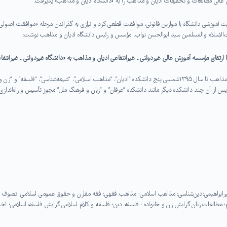
فیت آموزشی دانشگاه با موازین قانونی، موافقت قطعی کرد و نیازی به گذراندن مرحله «موافقت اصولی
 حجت‌الاسلام والمسلمین سید ابوالحسن نواب، مؤسس و رئیس دانشگاه ادیان و مذاهب نوشت:
رش آموزش عالی در جلسه مورخ ۳۱ فروردین ۱۳۸۷ خود با ارتقای مؤسسه آموزش عالی غیردولتی ـ غیرانتفاعی ادیان و مذاهب به «دانشگاه غیردولتی ـ غیرانتف
از سال ارتقای مؤسسه آموزش عالی ادیان و مذاهب به دانشگاه ادیان و مذاهب تا سال ۱۳۹۵شمسی پنج دانشکده “ادیان”، “مذاهب اسلامی”، “شیعه‌شناسی”، “فلسفه” و “زن و
پس از آن چند دانشکده دیگر مانند دانشکده “عرفان” و “زبان و فرهنگ ملل” مجوز تأسیس و راه‌اندازی 
 غیرابراهیمی؛ دین‌شناسی؛ مذاهب اسلامی؛ مذاهب فقهی؛ فقه مقارن و حقوق عمومی اسلامی؛ تصوف 
؛ مطالعات زنان گرایش زن و خانواده ؛ فلسفه دین؛ فلسفه و کلام اسلامی گرایش فلسفه اسلامی؛ اخل