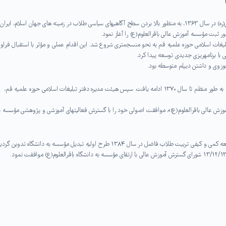
واحد اولّیۀ دانشگاه باقرالعلوم(ع) در پی رهنمودهای حضرت امام خمینی(ره) در سال ۱۳۶۳، به منظور بالا بردن سطح آگاهی­های سیاسی طلاب در زمینه ­های جهان اسلام، ایرا
تر تبلیغات اسلامی حوزه علمیه قم به نحو منسجم­تری شروع شد. این اقدام عملی و مؤثر با استقبال فراو
ا برنامه­ریزی جدیدی توسعه پیدا کرد.
زوی و داشتن دیپلم متوسطه بود.
دوره­های آموزش طلاب و فضلای حوزه علمیه قم در رشته علوم سیاسی، به طور منظم تا سال ۱۳۷۰ ادامه یافت. سپس هیئت مدیره دفتر تبلیغات اسلامی حوزه علمیه قم،
۲۱/۱/ ضمن تصویب «مؤسسه آموزش عالی باقرالعلوم(ع)»، موافقت اصولی خود را با گسترش فعالیت­های آموزشی و پژوهشی مؤسسه 
نظر به ضرورت گسترش فعالیت­های آموزشی علوم انسانی ـ اسلامی و توسعه کمی و کیفی تربیت طلاب فاضل در سال ۱۳۸۴ طرح اولیه تبدیل مؤسسه به دانشگاه تدوین 