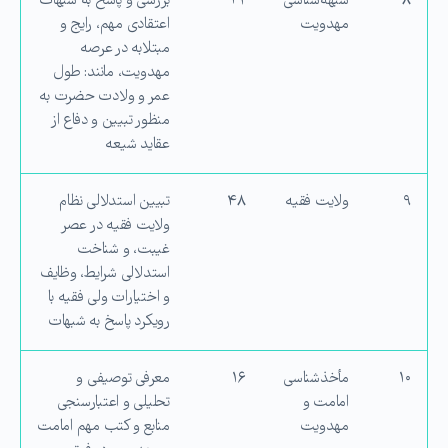
۸
شبهه‌شناسی
۳۲
بررسی و پاسخ به شبهات
مهدویت
اعتقادی مهم، رایج و
مبتلابه در عرصه
مهدویت، مانند: طول
عمر و ولادت حضرت به
منظور تبیین و دفاع از
عقاید شیعه
۹
ولایت فقیه
۴۸
تبیین استدلالی نظام
ولایت فقیه در عصر
غیبت، و شناخت
استدلالی شرایط، وظایف
و اختیارات ولی فقیه با
رویكرد پاسخ به شبهات
۱۰
مأخذ‌شناسی
۱۶
معرفی توصیفی و
امامت و
تحلیلی و اعتبارسنجی
مهدویت
منابع و كتب مهم امامت