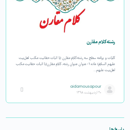
رشته كلام مقارن
کلیات و برنامه سطح سه رشته كلام مقارن (با اثبات حقانیت مكتب اهل‌بیت
علیهم السلام) ماده ۱- عنوان عنوان رشته، کلام مقارن(با اثبات حقانیت مكتب
اهل‌بیت علیهم…
aidamousapour
۲۰ اردیبهشت ۱۳۹۸
پاسخ‌ها