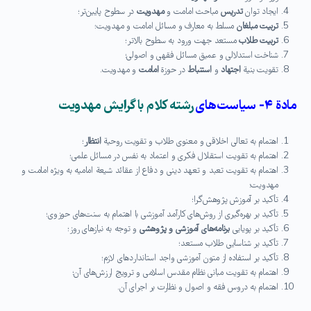
ایجاد توان
تدریس
مباحث امامت و
مهدویت
در سطوح پایین‌تر؛
تربیت مبلغان
مسلط به معارف و مسائل امامت و مهدویت؛
تربیت طلاب
مستعد جهت ورود به سطوح بالاتر؛
شناخت استدلالی و عمیق مسائل فقهی و اصولی؛
تقویت بنیة
اجتهاد
و
استنباط
در حوزة
امامت
و مهدویت.
مادة ۴- سیاست‌های
رشته كلام با گرایش مهدویت
اهتمام به تعالی اخلاقی و معنوی طلاب و تقویت روحیة
انتظار
؛
اهتمام به تقویت استقلال فكری و اعتماد به نفس در مسائل علمی؛
اهتمام به تقویت تعبد و تعهد دینی و دفاع از عقائد شیعة امامیه به ویژه امامت و
مهدویت؛
تأكید بر آموزش پژوهش‌گرا؛
تأكید بر بهره‌گیری از روش‌های كارآمد آموزشی با اهتمام به سنت‌های حوزوی؛
تأكید بر پویایی
برنامه‌های آموزشی و پژوهشی
و توجه به نیازهای روز؛
تأكید بر شناسایی طلاب مستعد؛
تأكید بر استفاده از متون آموزشی واجد استانداردهای لازم؛
اهتمام به تقویت مبانی نظام مقدس اسلامی و ترویج ارزش‌های آن؛
اهتمام به دروس فقه و اصول و نظارت بر اجرای آن.