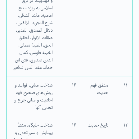
و مهدویت در فرق
اسلامی به ویژه منابع
امامیه، مانند الشافی،
شرح التجرید، الالفین،
دلائل الصدق، الغدیر،
عبقات الانوار، احقاق
الحق، الغیبة نعمانی،
الغیبة طوسی، كمال
الدین صدوق، فتن ابن
حماد، عقد الدرر شافعی
۱۱
منطق فهم
۱۶
شناخت مبانی، قواعد و
حدیث
روش‌های صحیح فهم
احادیث و مبانی جرح و
تعدیل آنها
۱۲
تاریخ حدیث
۱۶
شناخت جایگاه، منشأ
پیدایش و سیر تحول و