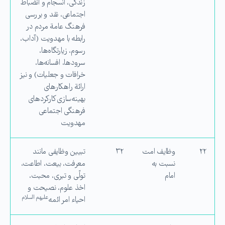
زندگی، انسجام و انضباط
اجتماعی، نقد و بررسی
فرهنگ عامة مردم در
رابطه با مهدویت (آداب،
رسوم، زیارتگاه‌ها،
سرودها، افسانه‌ها،
خرافات و جعلیات) و نیز
ارائة راهكارهای
بهینه‌سازی كاركردهای
‌فرهنگی اجتماعی
مهدویت
۲۲
وظایف امت
۳۲
تبیین وظایفی مانند
نسبت به
معرفت، بیعت، اطاعت،
امام
تولّی و تبری، محبت،
اخذ علوم، نصیحت و
علیهم السلام
احیاء امر ائمه