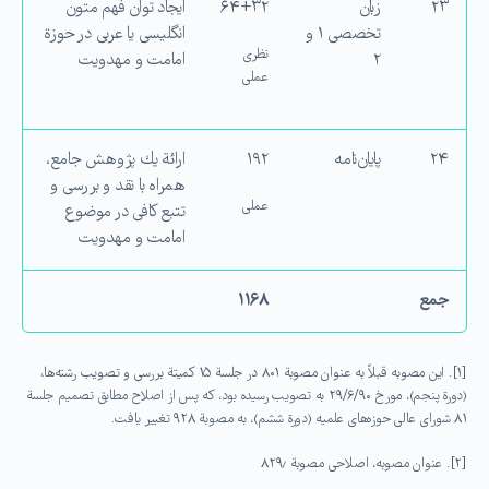
۲۳
زبان
۶۴+۳۲
ایجاد توان فهم متون
تخصصی ۱ و
انگلیسی یا عربی در حوزة
نظری
۲
امامت و مهدویت
عملی
۲۴
پایان‌نامه
۱۹۲
ارائة یك پژوهش جامع،
همراه با نقد و بررسی و
عملی
تتبع كافی در موضوع
امامت و مهدویت
جمع
۱۱۶۸
[۱]. این مصوبه قبلاً به عنوان مصوبة ۸۰۱ در جلسة ۱۵ کمیتة بررسی و تصویب رشته‌ها،
(دورة پنجم)، مورخ ۲۹/۶/۹۰ به تصویب رسیده بود، که پس از اصلاح مطابق تصمیم جلسة
۸۱ شورای عالی حوزه‌های علمیه (دورة ششم)، به مصوبة ۹۲۸ تغییر یافت.
[۲]. عنوان مصوبه، اصلاحی مصوبة ۸۲۹٫