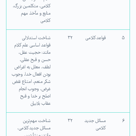
كلامی، متكلمین بزرگ،
منابع و مآخذ مهم
كلامی
۵
قواعد كلامی
۳۲
شناخت استدلالی
قواعد اساسی علم كلام
مانند: حجیت عقل،
حسن و قبح عقلی،
لطف، معلل به اغراض
بودن افعال خدا، وجوب
شكر منعم، امتناع نقض
غرض، وجوب انجام
اصلح بر خدا و قبح
عقاب بلابیان
۶
مسائل جدید
۳۲
شناخت مهم‌ترین
كلامی
مسائل جدید كلامی،
مانند: منشأ دین،