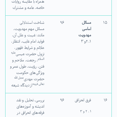
همراه با مقایسه روایات
خاصه، عامه و مشترك
۱۵
مسائل
۹۶
شناخت استدلالی
اساسی
مسائل مهم مهدویت،
مهدویت
مانند: غیبت و علل آن،
۱، ۲و ۳
فواید امام غایب، انتظار،
علائم و شرایط ظهور،
علیه
نزول حضرت عیسی
السلام
، رجعت، ملاحم و
فتن، رؤیت، طول عمر و
ویژگی‌های حكومت
عجل الله
حضرت مهدی
تعالی فرجه
از دیدگاه شیعه
۱۶
فرق انحرافی
۹۶
بررسی، تحلیل و نقد
اندیشه و آموزه‌های
۱ ، ۲ و ۳
فرقه‌های انحرافی در