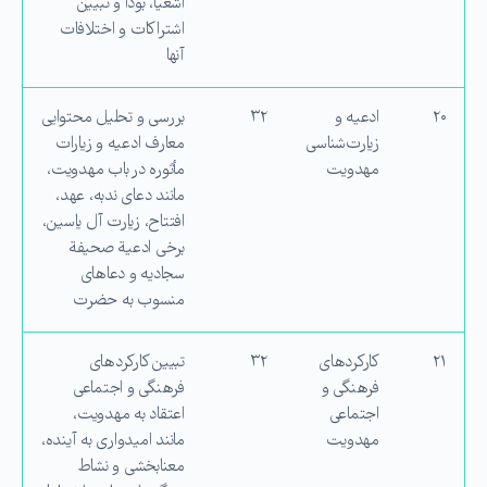
اشعیا، بودا و تبیین
اشتراكات و اختلافات
آنها
۲۰
ادعیه و
۳۲
بررسی و تحلیل محتوایی
زیارت‌شناسی
معارف ادعیه و زیارات
مهدویت
مأثوره در باب مهدویت،
مانند دعای ندبه، عهد،
افتتاح، زیارت آل ‌یاسین،
برخی ادعیة صحیفة
سجادیه و دعاهای
منسوب به حضرت
۲۱
كاركردهای
۳۲
تبیین كاركردهای
فرهنگی و
فرهنگی و اجتماعی
اجتماعی
اعتقاد به مهدویت،
مهدویت
مانند امیدواری به آینده،
معنا‌بخشی و نشاط