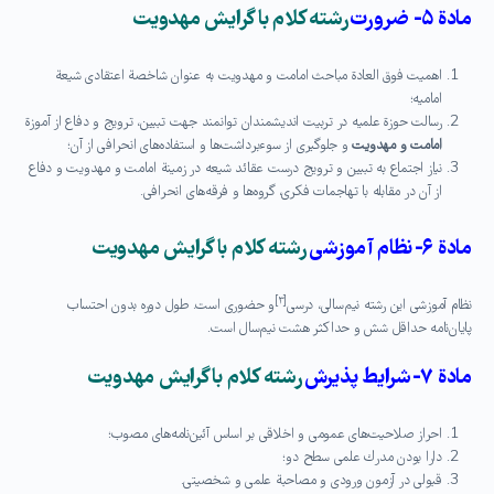
مادة ۵- ضرورت
رشته كلام با گرایش مهدویت
اهمیت فوق العادة مباحث امامت و مهدویت به عنوان شاخصة اعتقادی شیعة
امامیه؛
رسالت حوزة علمیه در تربیت اندیشمندان توانمند جهت تبیین، ترویج و دفاع از آموزة
امامت و مهدویت
و جلوگیری از سوءبرداشت‌ها و استفاده‌های انحرافی از آن؛
نیاز اجتماع به تبیین و ترویج درست عقائد شیعه در زمینة امامت و مهدویت و دفاع
از آن در مقابله با تهاجمات فكری، گروه‌ها و فرقه‌های انحرافی.
مادة ۶-
نظام آموزشی
رشته كلام با گرایش مهدویت
[۳]
نظام آموزشی این رشته نیم‌سالی، درسی
و حضوری است. طول دوره بدون احتساب
پایان‌نامه حداقل شش و حداكثر هشت نیم‌سال است.
مادة ۷-
شرایط پذیرش
رشته كلام با گرایش مهدویت
احراز صلاحیت‌های عمومی و اخلاقی بر اساس آئین‌نامه‌های مصوب؛
دارا بودن مدرك علمی سطح دو؛
قبولی در آزمون ورودی و مصاحبة علمی و شخصیتی.