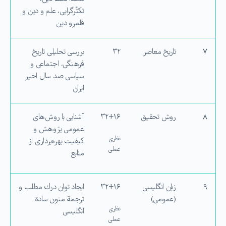
‌تكثّرگرایی، علم و دین و
قلمرو دین
۷
تاریخ معاصر
۳۲
بررسی تحلیلی تاریخ
فرهنگی، اجتماعی و
سیاسی صد سال اخیر
ایران
۸
روش تحقیق
۳۲+۱۶
آشنایی با روش‌های
عمومی پژوهش و
نظری
كیفیت بهره‌برداری از
عملی
منابع
۹
زبان انگلیسی
۳۲+۱۶
ایجاد توان درك مطلب و
(عمومی)
ترجمة متون سادة
نظری
انگلیسی
عملی