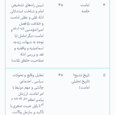
۴
امامت
۴۸
تبیین راه‌های تشخیص
خاصه
امام و شناخت استدلالی
ادلة نقلی و عقلی امامت
و خلافت بلافصل
علیه السلام
امیرالمؤمنین
و
امامت دیگر امامان (با
توجه به شبهات زیدیه،
اسماعیلیه و واقفیه و
نقد و بررسی ادلة
صلاحیت خلفای ثلاث)
۵
تاریخ تشیع۱
۴۸
تحلیل وقایع و تحولات
(تاریخ تحلیلی
سیاسی ـ اجتماعی
امامت)
چالشی و مهم مرتبط با
امر امامت، از زمان
صلی الله علیه و
پیامبر اعظم
آله
تا پایان غیبت صغری با
تأكید بر سازمان وكالت،