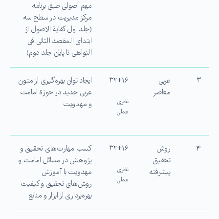
مهم اصولی طبق برنامه
مركز مدیریت در سطح سه
(جلد اول كفایة الاصول از
ابتدای المقصد الثانی فی
النواهی تا پایان جلد دوم)
۳
عربی
۳۲+۱۶
ایجاد توان بهره‌گیری از متون
معاصر
عربی جدید در حوزة امامت
نظری
و مهدویت
عملی
۴
روش
۳۲+۱۶
کسب مهارت‌های تحقیق و
تحقیق
پژوهش در مسائل امامت و
نظری
پیشرفته
مهدویت با آموزش
عملی
روش‌های تحقیق و كیفیت
بهره‌برداری از ابزار و منابع