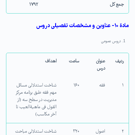
جمع كل
۱۷۹۲
مادة ۱۰- عناوین و مشخصات تفصیلی دروس
دروس عمومی
ردیف
عنوان
ساعت
اهداف
درس
۱
فقه
۱۶۰
شناخت استدلالی مسائل
مهم فقه طبق برنامه مركز
مدیریت در سطح سه (از
القول فی ماهیةالعیب تا
آخر مکاسب)
۲
اصول
۳۲۰
شناخت استدلالی مباحث