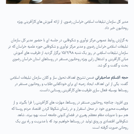
مدیر کل سازمان تبلیغات اسلامی خراسان رضوی، از ارائه آموزش های کارآفرینی ویژه
روحانیون خبر داد.
به گزارش روابط عمومی مرکز نوآوری و شکوفایی، در جلسه ای با حضور مدیر کل سازمان
تبلیغات اسلامی خراسان رضوی و مدیر مرکز نوآوری و شکوفایی حوزه علمیه خراسان که در
سازمان تبلیغات اسلامی در روز یک شنبه ۱۵/۲/۹۸ برگزار گردید از ظرفیت های آموزش
مبانی کارآفرینی و اشتغال زایی ویژه روحانیون مستقر در روستاهای استان خراسان رضوی
بحث و گفت و گو شد.
حجه الاسلام صاحبقرانی
ضمن تشریح اهداف تحول ساز و کلان سازمان تبلیغات اسلامی
گفت: یکی از این اهداف، ایجاد زمینه ای برای خودکفایی طلاب و روحانیون مستقر در
روستاها بوسیله فعال سازی ظرفیت های کارآفرینی روستایی دانست.
وی افزود: چنانچه روحانیون مستقر در روستاها، مهارت های کارآفرینی را فرا بگیرند و از
موقعیت محوری خود در محل استقرار و در راستای شکوفا کردن اقتصاد مردم روستا که
هم سو با منویات مقام معظم رهبری در فضای کنونی جامعه است، بهره ببرند، شاهد
شکوفایی اقتصادی و رونق تولید در روستاها خواهیم بود که با مدیریت و راه بری یک
روحانی صورت گرفته است.