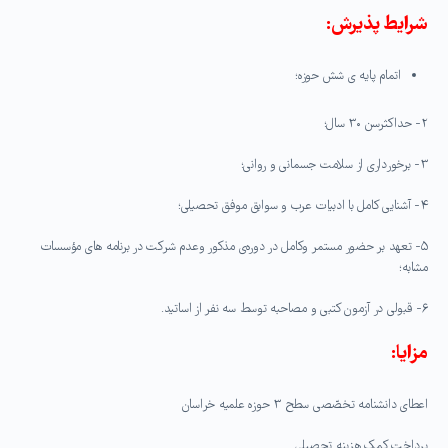
شرایط پذیرش:
اتمام پایه ی شش حوزه؛
۲- حداکثرسن ۳۰ سال؛
۳- برخورداری از سلامت جسمانی و روانی؛
۴- آشنایی کامل با ادبیات عرب و سوابق موفق تحصیلی؛
۵- تعهد بر حضور مستمر وکامل در دوره‌ی مذکور وعدم شرکت در برنامه های مؤسسات
مشابه؛
۶- قبولی در آزمون کتبی و مصاحبه توسط سه نفر از اساتید.
مزایا:
اعطای دانشنامه تخصّصی سطح ۳ حوزه علمیه خراسان
پرداخت کمک هزینه تحصیلی