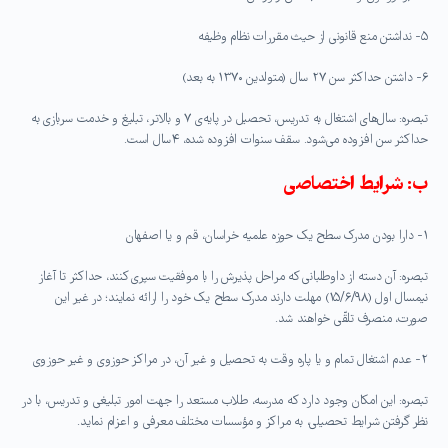
۵- نداشتن منع قانونی از حیث مقررات نظام وظیفه
۶- داشتن حداکثر سن ۲۷ سال (متولدین ۱۳۷۰ به بعد)
تبصره: سال‌های اشتغال به تدریس، تحصیل در پایه‌ی ۷ و بالاتر، تبلیغ و خدمت سربازی به
حداکثر سن افزوده می‌شود. سقف سنوات افزوده شده، ۴سال است.
ب: شرایط اختصاصی
۱- دارا بودن مدرک سطح یک حوزه علمیه خراسان، قم و یا اصفهان
تبصره: آن دسته از داوطلبانی که مراحل پذیرش را با موفقیت سپری کنند، حداکثر تا آغاز
نیمسال اول (۱۵/۶/۹۸) مهلت دارند مدرک سطح یک خود را ارائه نمایند؛ در غیر این
صورت، منصرف تلقّی خواهند شد.
۲- عدم اشتغال تمام و یا پاره وقت به تحصیل و غیر آن، در مراکز حوزوی و غیر حوزوی
تبصره: این امکان وجود دارد که مدرسه، طلاب مستعد را جهت امور تبلیغی و تدریس، با در
نظر گرفتن شرایط تحصیلی، به مراکز و مؤسسات مختلف معرفی و اعزام نماید.