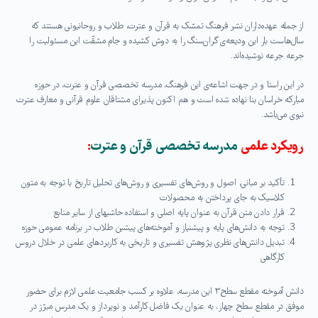
از جمله عهده‌داران نشر فرهنگ تمسّک به قرآن و عترت، طلاب و روحانیونی هستند که
سال‌هاست بار این ودیعه‌ی گران‌سنگ را به دوش کشیده و جام مشقّت این مسئولیت را
جرعه جرعه نوشیده‌اند.
در این راستا و در جهت اشاعه‌ی این فرهنگ، مدرسه تخصصی قرآن و عترت، در حوزه
مبارکه خراسان بنا نهاده شده است و هم اکنون پذیرای مشتاقان علوم قرآنی و معارف عترت
نبوی می‌باشد.
رویکرد علمی
مدرسه تخصصی قرآن و عترت
:
تأکید بر مبانی، اصول و روش‌های تفسیری و روش‌های تحلیل تاریخ با توجه به متون
کلاسیک به جای پرداختن به محصولات
قرار دادن متن قرآن به عنوان پایه اصلی و استفاده حاشیه­ای از سایر منابع
توجه به دانش‌های پایه و پیشنیاز و آموخته‌های پیشین طلاب در برنامه عمومی حوزه
تبدیل دانش‌های نظری پژوهش تفسیری و تاریخی به کاربردهای علمی در خلال دروس
کارگاهی
دانش ­آموخته مقطع سطح۳ این مدرسه، علاوه بر کسب جامعیت علمی لازم برای حضور
موفق در مقطع سطح چهار، به عنوان یک فاضل کارآمد و نوپرداز و یک مدرس مبرّز در