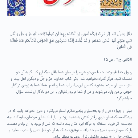
(قَالَ رَسُولُ الله: إِنِّي تَارِكٌ فِيكُمْ أَمْرَيْنِ إِنْ أَخَذْتُمْ بِهِمَا لَنْ تَضِلُّوا كِتَابَ اللَّهِ عَزَّ وَ جَلَّ وَ أَهْلَ
بَيْتِي عِتْرَتِي أَيُّهَا النَّاسُ اسْمَعُوا وَ قَدْ بَلَّغْتُ إِنَّكُمْ سَتَرِدُونَ عَلَيَّ الْحَوْضَ فَأَسْأَلُكُمْ عَمَّا فَعَلْتُمْ
فِي الثَّقَلَيْنِ)
الکافی، ج۲ ، ص ۲۵
رسول خدا فرمودند: همانا من دو شیء را در میان شما باقی میگذارم که اگر به آن دو
تمسّک کنید، هرگز گمراه نخواهید شد، یکی کتاب خداوند عزّ و جلّ و دیگری اهل بیت و
عترت من. ای مردم! بشنوید که من این پیام را به شما رساندم. همانا شما به زودی در کنار
حوض بر من وارد می‌شوید و من از شما درباره رفتارتان با این دو یادگار ارزشمند سؤال
خواهم کرد.
بیش از چهارده قرن از ودیعه‌سپاری پیامبر مکرّم اسلام می‌گذرد و دیری نخواهد پایید که در
پیشگاه محکمه‌سان نبوی، رفتار اُمّتش به سَنجه‌ روَد و عیار امانت‌داری مردمان جلوه کند. چه
بجاست اگر فریاد استغاثه به درگاه ایزد منّان بلند داشته که قبل از ورود به آن وادی دهشت
بار که سره از ناسره تمییز خواهد یافت، توفیق تمسّک به آن دو ثقل ثقیل را عنایت نماید و
شامّه‌ی جان را به شمیم ملکوتی قرآن وعترت معطّر سازد.