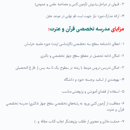
۳- قبولی در مراحل پذیرش (آزمون کتبی و مصاحبه علمی و عمومی)
۴- ارائه مدارک مورد نیاز جهت ثبت نام نهایی در موعد مقرّر
مزایای
مدرسه تخصصی قرآن و عترت
:
۱- اعطای دانشنامه سطح سه تخصّصی (کارشناسی ارشد) حوزه علمیه خراسان
۲- امکان ادامه تحصیل در مقطع سطح چهار تخصّصي و دکتری
۳- امکان تدریس دروس مرتبط با رشته در سطوح یک تا سه، پس از فارغ التحصیلی
۴- بهره‌مندی از اساتید برجسته حوزه و دانشگاه
۵- استفاده از فضای آموزشی و پژوهشی مناسب
۶- معافيت از آزمون كتبي ورود به رشته‌هاي تخصّصي سطح چهار (دكتري) مدرسه تخصّصي
قرآن و عترت.
۷- حمایت مادّی و معنوی از طلاب پژوهشگر (چاپ کتاب، مقاله و…)