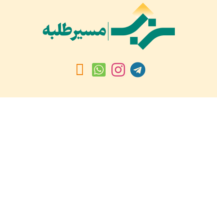
بازدیدهای امروز:
۱۱۹
بازدید دیروز:
۱,۲۷۲
کل بازدید ها:
۱,۶۸۵,۲۰۴
کل بازدیدکنند‌گان:
۶۵۹,۱۲۰
کل کاربرها:
۳۰,۴۷۷
تمام حقوق مادی و معنوی محفوظ است © ۲۰۲۱
PHP Code Snippets
Powered By :
XYZScripts.com