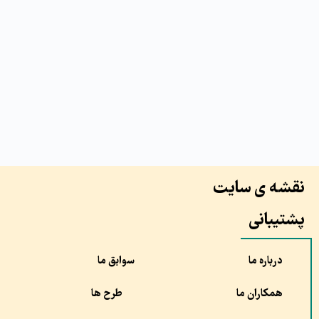
نقشه ی سایت
پشتیبانی
درباره ما
سوابق ما
همکاران ما
طرح ها