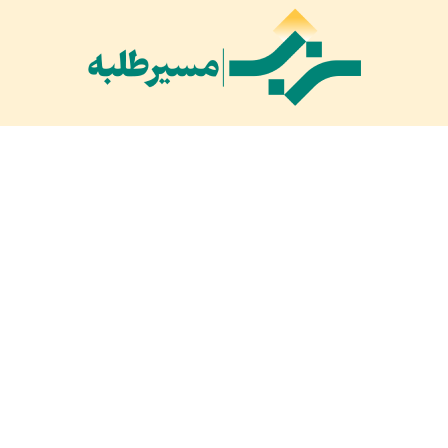
بازدیدهای امروز:
۱۹۴
بازدید دیروز:
۱,۲۷۲
کل بازدید ها:
۱,۶۸۵,۲۷۹
کل بازدیدکنند‌گان:
۶۵۹,۱۸۷
کل کاربرها:
۳۰,۴۷۷
تمام حقوق مادی و معنوی محفوظ است © ۲۰۲۱
PHP Code Snippets
Powered By :
XYZScripts.com