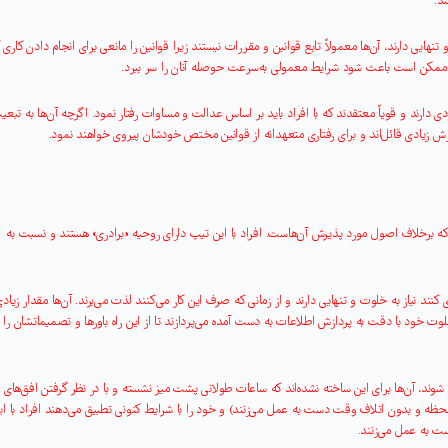
ند
.
نهایی دارند، آن‌ها معمولاً تابع قوانین و مقررات نیستند زیرا قوانین را مانعی برای انجام دادن کاری 
ک ممکن است باعث شود شرایط معمولی به‌سرعت حوصله آنان را سر ببرد
.
 دارند و قویاً معتقدند که با افراد باید بر اساس عدالت و مساوات رفتار نمود. اگرچه آن‌ها به تبعی
زش زیادی قائل‌اند و برای رفتاری متعهدانه از قوانین مختص خودشان پیروی خواهند نمود
.
د که برخلاف اصول مورد پذیرش آن‌هاست. افراد با این تیپ دارای روحیه «برادری
»
هستند و نسبت به
ند نیاز به خلوت و تنهایی دارند و از زمانی که صرف این کار می‌کنند لذت می‌برند. آن‌ها مقدار زیادی
 خود با دقت به پردازش اطلاعات به دست آمده می‌پردازند تا از این راه باورها و تصمیماتشان را 
شوند، آن‌ها برای این ساخته نشده‌اند که ساعات طولانی پشت میز نشسته و با در نظر گرفتن افق‌های 
در لحظه و بدون اتلاف وقت دست به عمل می‌زنند) و خود را با شرایط کنونی تطبیق می‌دهند افراد با ای
ست به عمل می‌زنند
.