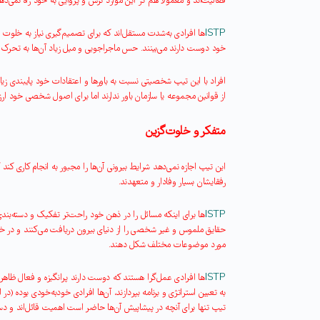
فعالیت‌اند و معمولاً هم در این موارد ترس و پروایی به خود راه نمی‌ده
ISTP
ها افرادی به‌شدت مستقل‌اند که برای تصمیم‌گیری نیاز به خلوت و ت
خود دوست دارند می‌بینند. حس ماجراجویی و میل زیاد آن‌ها به تحر
افراد با این تیپ شخصیتی نسبت به باورها و اعتقادات خود پایبندی زیادی
از قوانین مجموعه یا سازمان باور ندارند اما برای اصول شخصی خود ار
متفکر و خلوت‌گزین
این تیپ اجازه نمی‌دهد شرایط بیرونی آن‌ها را مجبور به انجام کاری کن
رفقایشان بسیار وفادار و متعهدند
.
ISTP
ها برای اینکه مسائل را در ذهن خود راحت‌تر تفکیک و دسته‌بندی کن
حقایق ملموس و غیر شخصی را از دنیای بیرون دریافت می‌کنند و در خلوت
مورد موضوعات مختلف شکل دهند
.
ISTP
ها افرادی عمل‌گرا هستند که دوست دارند پرانگیزه و فعال ظاهر 
به تعیین استراتژی و برنامه بپردازند، آن‌ها افرادی خودبه‌خودی بوده (
تیپ تنها برای آنچه در پیشاپیش آن‌ها حاضر است اهمیت قائل‌اند و د