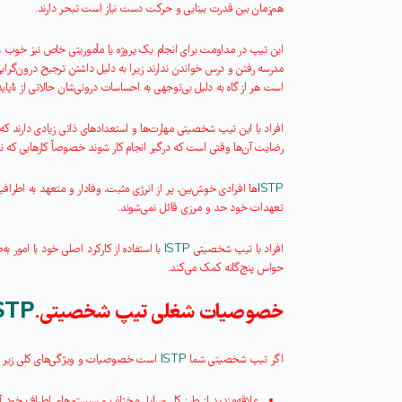
هم‌زمان بین قدرت بینایی و حرکت دست نیاز است تبحر دارند
.
این تیپ در مداومت برای انجام یک پروژه یا مأموریتی خاص نیز خوب عمل 
مدرسه رفتن و درس خواندن ندارند زیرا به دلیل داشتن ترجیح درون‌گرا
است هر از گاه به دلیل بی‌توجهی به احساسات درونی‌شان حالاتی از ناپا
افراد با این تیپ شخصیتی مهارت‌ها و استعدادهای ذاتی زیادی دارند که آن
رضایت آن‌ها وقتی است که درگیر انجام کار شوند خصوصاً کارهایی که 
ISTP
ها افرادی خوش‌بین، پر از انرژی مثبت، وفادار و متعهد به اطرافیا
تعهدات خود حد و مرزی قائل نمی‌شوند
.
افراد با تیپ شخصیتی
ISTP
با استفاده از کارکرد اصلی خود با امور ب
حواس پنج‌گانه کمک می‌کند
.
خصوصیات شغلی تیپ شخصیتی
STP
.
اگر تیپ شخصیتی شما
ISTP
است خصوصیات و ویژگی‌های کلی زیر می
علاقه‌مندید از طرز کار وسایل مختلف و سیستم‌های اطراف خود آگ