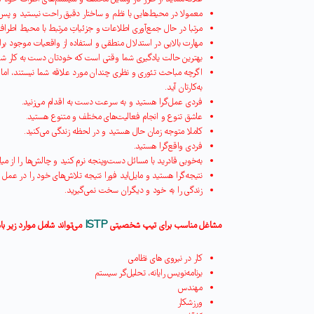
معمولا در محیط‌هایی با نظم و ساختار دقیق راحت نیستید و پس 
مرتبا در حال جمع‌آوری اطلاعات و جزئیاتِ مرتبط با محیط اطرا
مهارت بالایی در استدلال منطقی و استفاده از واقعیات موجود برا
بهترین حالت یادگیری شما وقتی است که خودتان دست به کار شو
اگرچه مباحث تئوری و نظری چندان مورد علاقه شما نیستند، اما د
به‌کارتان آید
.
فردی عمل‌گرا هستید و به سرعت دست به اقدام می‌زنید
.
عاشق تنوع و انجام فعالیت‌های مختلف و متنوع هستید
.
کاملا متوجه زمان حال هستید و در لحظه زندگی می‌کنید
.
فردی واقع‌گرا هستید
.
به‌خوبی قادرید با مسائل دست‌وپنجه نرم کنید و چالش‌ها را از میا
نتیجه‌گرا هستید و مایل‌اید فورا نتیجه تلاش‌های خود را در عمل ب
زندگی را به خود و دیگران سخت نمی‌گیرید
.
ISTP
مشاغل مناسب برای تیپ شخصیتی
می‌تواند شامل موارد زیر با
کار در نیروی های نظامی
برنامه‌نویس رایانه، تحلیل‌گر سیستم
مهندس
ورزشکار