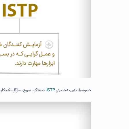
خصوصیات تیپ شخصیتی
ISTP
: صنعتگر- صریح- سازگار- کنجکاو