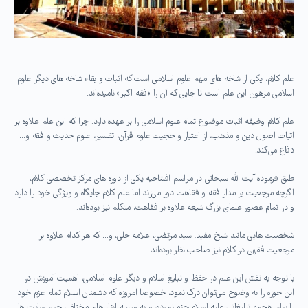
علم کلام، یکی از شاخه های مهم علوم اسلامی است که اثبات و بقاء شاخه های دیگر علوم
اسلامی مرهون این علم است تا جایی که آن را «فقه اکبر» نامیده‌اند.
علم کلام وظیفه اثبات موضوع تمام علوم اسلامی را بر عهده دارد. چرا که این علم علاوه بر
اثبات اصول دین و مذهب، از اعتبار و حجیت علوم قرآن، تفسیر، علوم حدیث و فقه و…
دفاع می‌کند.
طبق فرموده آیت الله سبحانی در مراسم افتتاحیه یکی از دوره های مرکز تخصصی کلام،
اگرچه مرجعیت بر مدار فقه و فقاهت دور می‌زند اما علم کلام جایگاه و ویژگی خود را دارد
و در تمام عصور علمای بزرگ شیعه علاوه بر فقاهت، متکلم نیز بوده‌اند.
شخصیت هایی مانند شیخ مفید، سید مرتضی، علامه حلی، و… که هر کدام علاوه بر
مرجعیت فقهی در کلام نیز صاحب نظر بوده‌اند.
با توجه به نقش این علم در حفظ و تبلیغ اسلام و دیگر علوم اسلامی، اهمیت آموزش در
این حوزه را به وضوح می‌توان درک نمود، خصوصا امروزه که دشمنان اسلام تمام عزم خود
را برای هجمه تبلیغاتی علیه اسلام جزم نموده، و به وسیله ابزار های مختلفی چون سایت ها