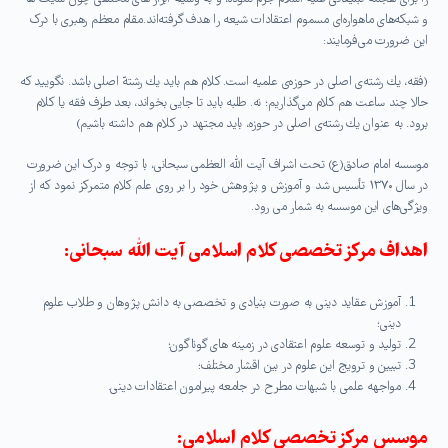
و شبکه‌های ماهواره‌ای مسموم اعتقادات شیعه را هدف گرفته‌اند. مقام معظم رهبری با درک
این ضرورت می‌فرمایند:
(فقه، یك رشته‌ى اصلى در حوزه‌ى علمیه است. كلام هم باید یك رشتهّ اصلى باشد. نگویید كه
حالا چند ساعت هم كلام مى‌گذاریم؛ نه. طلبه باید تا جایى بخواند، بعد طرف فقه یا كلام
برود. به عنوان یك رشته‌ى اصلى در حوزه، باید مجتهد در كلام هم داشته باشیم)
موسسه امام صادق(ع) تحت اشراف آیت الله العظمی سبحانی، با توجه و درک این ضرورت
در سال ۱۳۷۰ تأسیس شد و آموزش و پژوهش خود را بر روی علم کلام متمرکز نمود که از
ویژگی‌های این موسسه به شمار می رود.
اهداف مرکز تخصصی کلام اسلامی آیت الله سبحانی:
آموزش عقاید دینی به صورت بنیادی و تخصصی به دانش پژوهان و طلاب علوم
دینی؛
تولید و توسعه علوم اعتقادی در زمینه های گوناگون؛
تبیین و ترویج این علوم در بین اقشار مختلف؛
مواجهه علمی با شبهات مطرح در جامعه پیرامون اعتقادات دینی.
موسس مرکز تخصصی کلام اسلامی: