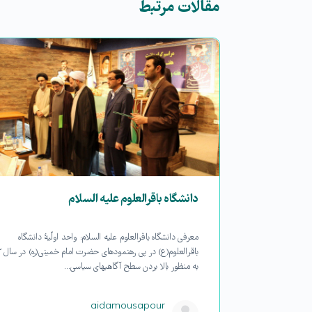
مقالات مرتبط
ی
دانشگاه باقرالعلوم علیه السلام
موزشی دانشگاه
معرفی دانشگاه باقرالعلوم علیه السلام: واحد اولّیۀ دانشگاه
 قرآن و حدیث
به منظور بالا بردن سطح آگاهی­های سیاسی…
aidamousapour