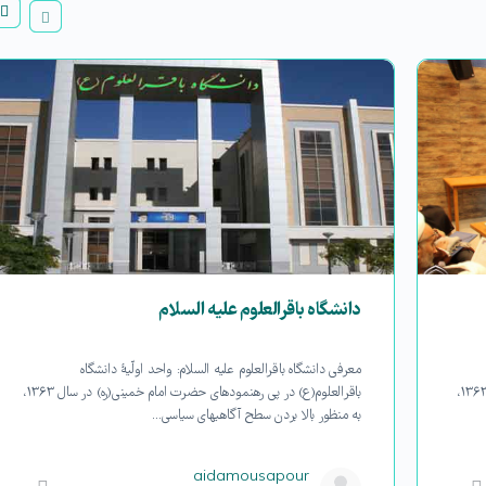
دانشگاه باقرالعلوم علیه السلام
معرفی دانشگاه باقرالعلوم علیه السلام: واحد اولّیۀ دانشگاه
باقرالعلوم(ع) در پی رهنمودهای حضرت امام خمینی(ره) در سال ۱۳۶۳،
باقرالعلوم(ع) در پی رهنمودهای حضرت امام خمینی(ره) در سال ۱۳۶۳،
به منظور بالا بردن سطح آگاهی­های سیاسی…
aidamousapour