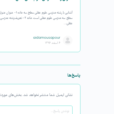
لبگی در ایام ماه
آشنایی با رشته مدرّسی علوم عقلی سطح سه ماده
رسان مسیر طلبه…
سطح سه مدرّسی علوم عقلی است. ماده ۲- تعریف رشته 
عقلی:…
۳
aidamousapour
۶ اسفند ۱۳۹۶
پاسخ‌ها
نشانی ایمیل شما منتشر نخواهد شد.
بخش‌های موردنی