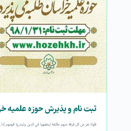
ثبت نام و پذیرش حوزه علمیه خر
فلولا نفر من كل فرقة منهم طائفة ليتفقهوا في الدين ولينذروا قومهم إذا 