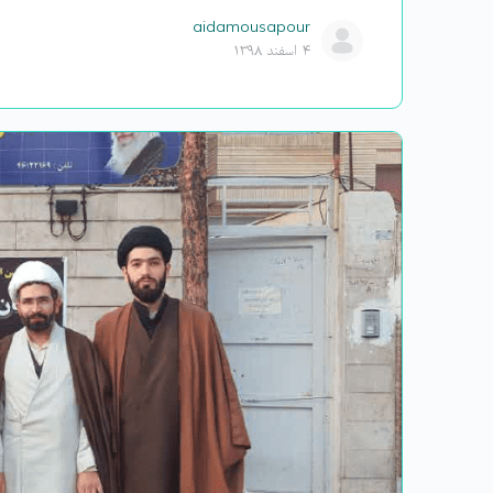
aidamousapour
۴ اسفند ۱۳۹۸