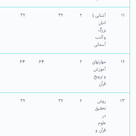
۱۱
آشنایی با
۲
۳۲
۳۲
ادیان
بزرگ
و کتب
آسمانی
۱۲
مهارت‏های
۲
۶۴
۶۴
آموزش
و ترویج
قرآن
۱۳
روش
۲
۳۲
۳۲
تحقیق
در
علوم
قرآن و