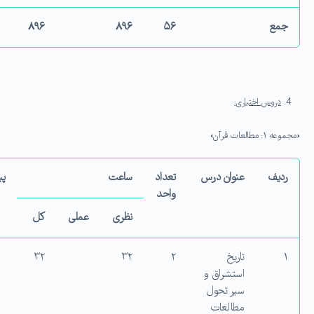
جمع
۵۶
۸۹۶
۸۹۶
دروس اختیاری:
«مجموعه ۱: مطالعات قرآن»
ردیف
عنوان درس
تعداد
ساعت
پی
واحد
نظری
عملی
کل
۱
تاریخ
۲
۳۲
۳۲
استشراق و
سیر تحول
مطالعات