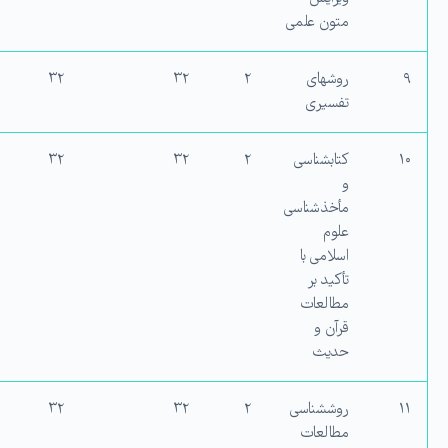
متون علمی
۹
روش‏های
۲
۳۲
۳۲
تفسیری
۱۰
کتابشناسی
۲
۳۲
۳۲
و
مأخذشناسی
علوم
اسلامی با
تأکید بر
مطالعات
قرآن و
حدیث
۱۱
روش‏شناسی
۲
۳۲
۳۲
مطالعات