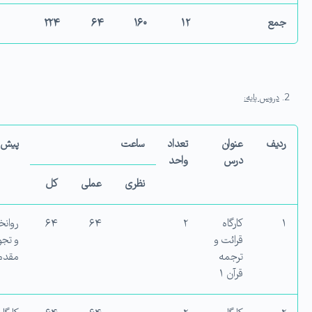
جمع
۱۲
۱۶۰
۶۴
۲۲۴
دروس پایه:
ردیف
عنوان
تعداد
ساعت
پیش ن
درس
واحد
نظری
عملی
کل
۱
کارگاه
۲
۶۴
۶۴
روانخ
قرائت و
و تجو
ترجمه
مقدم
قرآن ۱