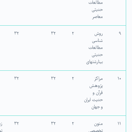
مطالعات
حدیثی
معاصر
۹
روش
۲
۳۲
۳۲
شناسی
مطالعات
حدیثی
بینارشته‏ای
۱۰
مراکز
۲
۳۲
۳۲
پژوهش
قرآن و
حدیث ایران
و جهان
۱۱
متون
۲
۳۲
۳۲
زب
تخصصی
ت