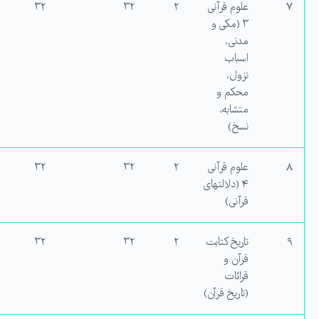
۷
علوم قرآنی
۲
۳۲
۳۲
۳ (مکی و
مدنی،
اسباب
نزول،
محکم و
متشابه،
نسخ)
۸
علوم قرآنی
۲
۳۲
۳۲
۴ (دلالت‏های
قرآنی)
۹
تاریخ کتابت
۲
۳۲
۳۲
قرآن و
قرائات
(تاریخ قرآن)