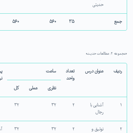
حدیثی
جمع
۳۵
۵۶۰
۵۶۰
«مجموعه ۲: مطالعات حدیث»
ردیف
عنوان درس
تعداد
ساعت
پ
واحد
نی
نظری
عملی
کل
۱
آشنایی با
۲
۳۲
۳۲
رجال
۲
توثیق و
۲
۳۲
۳۲
آش