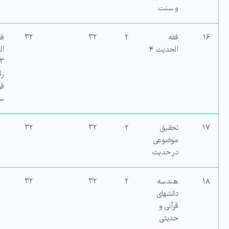
و سنت
۱۶
فقه
۲
۳۲
۳۲
فق
الحدیث ۴
ال
۳،
را
قر
س
۱۷
تحقیق
۲
۳۲
۳۲
موضوعی
در حدیث
۱۸
هندسه
۲
۳۲
۳۲
دانش‏های
قرآنی و
حدیثی