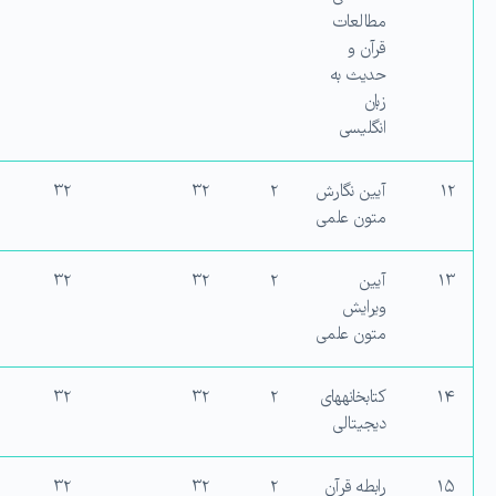
مطالعات
قرآن و
حدیث به
زبان
انگلیسی
۱۲
آیین نگارش
۲
۳۲
۳۲
متون علمی
۱۳
آیین
۲
۳۲
۳۲
ویرایش
متون علمی
۱۴
کتابخانه‏های
۲
۳۲
۳۲
دیجیتالی
۱۵
رابطه قرآن
۲
۳۲
۳۲