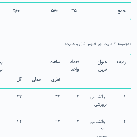
جمع
۳۵
۵۶۰
۵۶۰
«مجموعه ۳: تربیت دبیر آموزش قرآن و حدیث»
ردیف
عنوان
تعداد
ساعت
پ
درس
واحد
نی
نظری
عملی
کل
۱
روانشناسی
۲
۳۲
۳۲
پرورشی
۲
روانشناسی
۲
۳۲
۳۲
رشد
نوجوانی