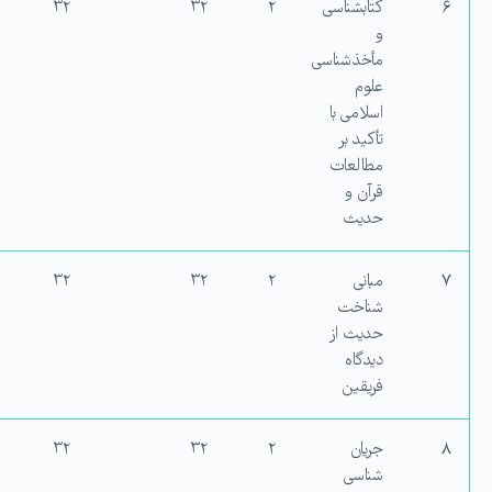
۶
کتابشناسی
۲
۳۲
۳۲
و
مأخذشناسی
علوم
اسلامی با
تأکید بر
مطالعات
قرآن و
حدیث
۷
مبانی
۲
۳۲
۳۲
شناخت
حدیث از
دیدگاه
فریقین
۸
جریان
۲
۳۲
۳۲
شناسی